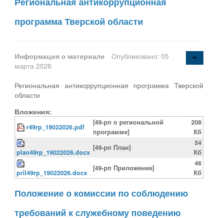
Региональная антикоррупционная
программа Тверской области
Информация о материале
Опубликовано: 05
марта 2026
Региональная антикоррупционная программа Тверской
области
Вложения:
[49-рп о региональной
208
r49rp_19022026.pdf
программе]
Кб
54
[49-рп План]
plan49rp_19022026.docx
Кб
46
[49-рп Приложение]
pril49rp_19022026.docx
Кб
Положение о комиссии по соблюдению
требований к служебному поведению