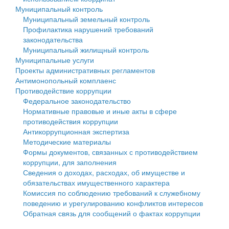
Муниципальный контроль
Персональные данные
Муниципальный земельный контроль
Профилактика нарушений требований
Оценка регулирующего воздействия
законодательства
Муниципальный жилищный контроль
Деятельность МУ
Муниципальные услуги
Проекты административных регламентов
Нормативы градостроительного проектирования
Антимонопольный комплаенс
Противодействие коррупции
Правила землепользования и застройки
Федеральное законодательство
Нормативные правовые и иные акты в сфере
Генеральные планы
противодействия коррупции
Антикоррупционная экспертиза
Проекты планировки территории
Методические материалы
Формы документов, связанных с противодействием
Собрание депутатов
коррупции, для заполнения
Сведения о доходах, расходах, об имуществе и
Городское поселение
обязательствах имущественного характера
Комиссия по соблюдению требований к служебному
Сельские поселения
поведению и урегулированию конфликтов интересов
Обратная связь для сообщений о фактах коррупции