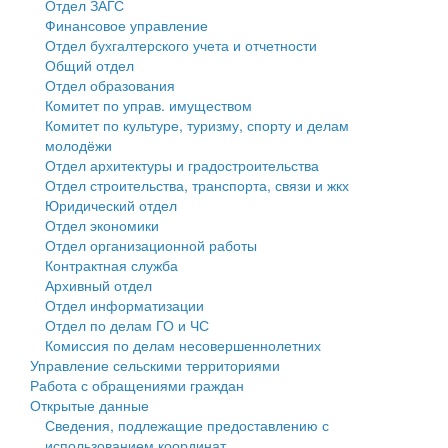
Отдел ЗАГС
Финансовое управление
Государственные услуги
Символика
муниципального округа Тверской области
Финансовое управление
Отдел бухгалтерского учета и отчетности
Общий отдел
Промышленность и АПК
Устав
Администрация Кашинского муниципального округа
Бюджет для граждан
Отдел образования
Комитет по управ. имуществом
Экономика и бизнес
Гостям округа
Тверской области
Имущество
Комитет по культуре, туризму, спорту и делам
молодёжи
...
Туризм
Управление сельскими территориями
Выявление правообладателей ранее учтенных
Отдел архитектуры и градостроительства
Отдел строительства, транспорта, связи и жкх
Культура
Открытые данные
объектов недвижимости
Юридический отдел
Отдел экономики
Образование
Работа с обращениями граждан
Имущественная поддержка субъектов малого и
Отдел организационной работы
Контрактная служба
Здравоохранение
Муниципальный контроль
среднего предпринимательства
Архивный отдел
Отдел информатизации
Социальная защита
Муниципальные услуги
Информационная поддержка субъектов малого и
Отдел по делам ГО и ЧС
Комиссия по делам несовершеннолетних
Фотоальбом
Проекты административных регламентов
среднего предпринимательства
Управление сельскими территориями
Работа с обращениями граждан
Антимонопольный комплаенс
Муниципальные программы
Открытые данные
Сведения, подлежащие предоставлению с
Противодействие коррупции
Контрольно-счетная палата
использованием координат