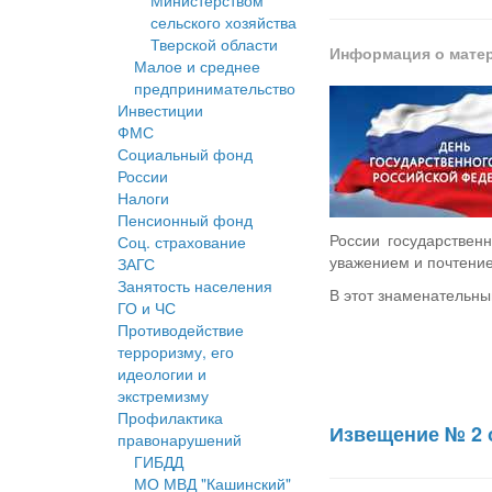
Министерством
сельского хозяйства
Тверской области
Информация о мате
Малое и среднее
предпринимательство
Инвестиции
ФМС
Социальный фонд
России
Налоги
Пенсионный фонд
России государствен
Соц. страхование
уважением и почтени
ЗАГС
Занятость населения
В этот знаменательны
ГО и ЧС
Противодействие
терроризму, его
идеологии и
экстремизму
Профилактика
Извещение № 2 о
правонарушений
ГИБДД
МО МВД "Кашинский"