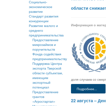
Социально-
экономическое
области снижае
развитие
Стандарт развития
конкуренции
Информация о мате
Развитие малого и
среднего
предпринимательства
Предоставление
микрозаймов и
поручительств
Фонда содействия
предпринимательству
Поддержка Центра
экспорта Тверской
области субъектам,
имеющим
доля случаев со смер
экспортный
потенциал
Подробнее...
Предоставление
грантов
22 августа – Д
«Агростартап»