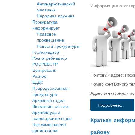
Антинаркотический
Информация о мате
месячник
Народная дружина
Прокуратура
информирует
Правовое
просвещение
Новости прокуратуры
Гостехнадзор
Роспотребнадзор
РОСРЕЕСТР
Центробанк
Почтовый адрес: Росси
Разное
ЕДДС
Номер контактного те
Природоохранная
Адрес электронной п
прокуратура
Архивный отдел
Подробнее...
Внимание, розыск!
Архитектура и
градостроительство
Краткая информ
Некоммерческие
организации
району