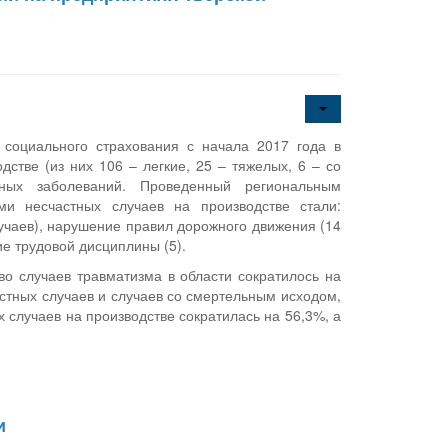
социального страхования с начала 2017 года в
стве (из них 106 – легкие, 25 – тяжелых, 6 – со
ных заболеваний. Проведенный региональным
ми несчастных случаев на производстве стали:
учаев), нарушение правил дорожного движения (14
ие трудовой дисциплины (5).
о случаев травматизма в области сократилось на
стных случаев и случаев со смертельным исходом,
х случаев на производстве сократилась на 56,3%, а
и