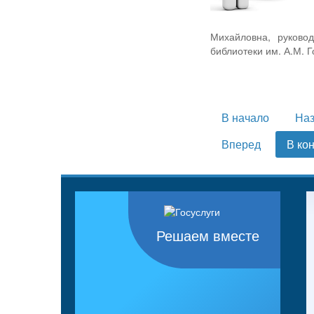
Михайловна, руково
библиотеки им. А.М. Го
В начало
На
Вперед
В ко
Решаем вместе