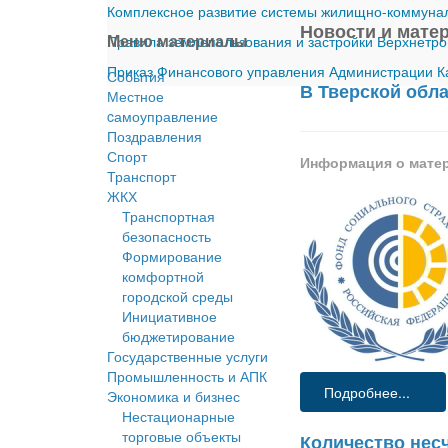
Комплексное развитие системы жилищно-коммуналь
Новости и мате
Меню материалы
Правила землепользования и застройки Верхнетро
Приказ Финансового управления Администрации Ка
События
В Тверской обл
Местное
cамоуправление
Поздравления
Спорт
Информация о мате
Транспорт
ЖКХ
Транспортная
безопасность
Формирование
комфортной
городской среды
Инициативное
бюджетирование
Государственные услуги
Промышленность и АПК
Подробнее...
Экономика и бизнес
Нестационарные
торговые объекты
Количество нес