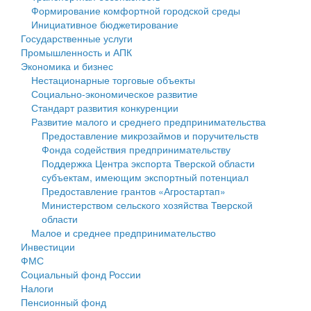
Формирование комфортной городской среды
Государственные услуги
Символика
муниципального округа Тверской области
Финансовое управление
Инициативное бюджетирование
Государственные услуги
Промышленность и АПК
Устав
Администрация Кашинского муниципального округа
Бюджет для граждан
Промышленность и АПК
Экономика и бизнес
Экономика и бизнес
Гостям округа
Тверской области
Имущество
Нестационарные торговые объекты
Социально-экономическое развитие
...
Туризм
Управление сельскими территориями
Выявление правообладателей ранее учтенных
Стандарт развития конкуренции
Развитие малого и среднего предпринимательства
Культура
Открытые данные
объектов недвижимости
Предоставление микрозаймов и поручительств
Фонда содействия предпринимательству
Образование
Работа с обращениями граждан
Имущественная поддержка субъектов малого и
Поддержка Центра экспорта Тверской области
субъектам, имеющим экспортный потенциал
Здравоохранение
Муниципальный контроль
среднего предпринимательства
Предоставление грантов «Агростартап»
Министерством сельского хозяйства Тверской
Социальная защита
Муниципальные услуги
Информационная поддержка субъектов малого и
области
Малое и среднее предпринимательство
Фотоальбом
Проекты административных регламентов
среднего предпринимательства
Инвестиции
ФМС
Антимонопольный комплаенс
Муниципальные программы
Социальный фонд России
Налоги
Противодействие коррупции
Контрольно-счетная палата
Пенсионный фонд