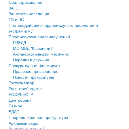
Соц. страхование
Персональные данные
ЗАГС
Занятость населения
Оценка регулирующего воздействия
ГО и ЧС
Противодействие терроризму, его идеологии и
Деятельность МУ
экстремизму
Профилактика правонарушений
Нормативы градостроительного проектирования
ГИБДД
МО МВД "Кашинский"
Правила землепользования и застройки
Антинаркотический месячник
Народная дружина
Генеральные планы
Прокуратура информирует
Правовое просвещение
Проекты планировки территории
Новости прокуратуры
Гостехнадзор
Собрание депутатов
Роспотребнадзор
РОСРЕЕСТР
Городское поселение
Центробанк
Разное
Сельские поселения
ЕДДС
Природоохранная прокуратура
Архивный отдел
Внимание, розыск!