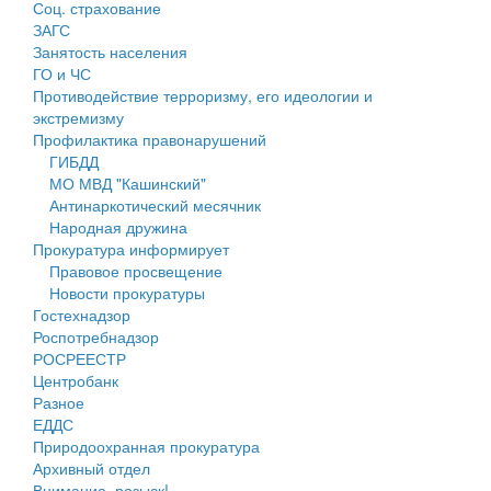
Соц. страхование
Персональные данные
ЗАГС
Занятость населения
Оценка регулирующего воздействия
ГО и ЧС
Противодействие терроризму, его идеологии и
Деятельность МУ
экстремизму
Профилактика правонарушений
Нормативы градостроительного проектирования
ГИБДД
МО МВД "Кашинский"
Правила землепользования и застройки
Антинаркотический месячник
Народная дружина
Генеральные планы
Прокуратура информирует
Правовое просвещение
Проекты планировки территории
Новости прокуратуры
Гостехнадзор
Собрание депутатов
Роспотребнадзор
РОСРЕЕСТР
Городское поселение
Центробанк
Разное
Сельские поселения
ЕДДС
Природоохранная прокуратура
Архивный отдел
Внимание, розыск!