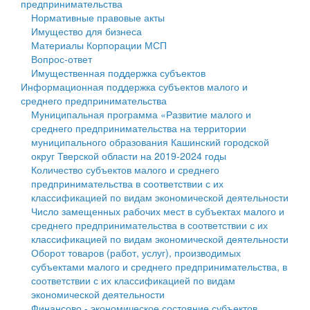
предпринимательства
Нормативные правовые акты
Государственные услуги
Символика
муниципального округа Тверской области
Финансовое управление
Имущество для бизнеса
Материалы Корпорации МСП
Промышленность и АПК
Устав
Администрация Кашинского муниципального округа
Бюджет для граждан
Вопрос-ответ
Имущественная поддержка субъектов
Экономика и бизнес
Гостям округа
Тверской области
Имущество
Информационная поддержка субъектов малого и
среднего предпринимательства
...
Туризм
Управление сельскими территориями
Выявление правообладателей ранее учтенных
Муниципальная программа «Развитие малого и
среднего предпринимательства на территории
Культура
Открытые данные
объектов недвижимости
муниципального образования Кашинский городской
округ Тверской области на 2019-2024 годы
Образование
Работа с обращениями граждан
Имущественная поддержка субъектов малого и
Количество субъектов малого и среднего
предпринимательства в соответствии с их
Здравоохранение
Муниципальный контроль
среднего предпринимательства
классификацией по видам экономической деятельности
Число замещенных рабочих мест в субъектах малого и
Социальная защита
Муниципальные услуги
Информационная поддержка субъектов малого и
среднего предпринимательства в соответствии с их
классификацией по видам экономической деятельности
Фотоальбом
Проекты административных регламентов
среднего предпринимательства
Оборот товаров (работ, услуг), производимых
субъектами малого и среднего предпринимательства, в
Антимонопольный комплаенс
Муниципальные программы
соответствии с их классификацией по видам
экономической деятельности
Противодействие коррупции
Контрольно-счетная палата
Финансово - экономическое состояние субъектов