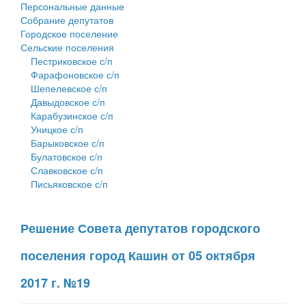
Персональные данные
Собрание депутатов
Городское поселение
Сельские поселения
Пестриковское с/п
Фарафоновское с/п
Шепелевское с/п
Давыдовское с/п
Карабузинское с/п
Уницкое с/п
Барыковское с/п
Булатовское с/п
Славковское с/п
Письяковское с/п
Решение Совета депутатов городского
поселения город Кашин от 05 октября
2017 г. №19