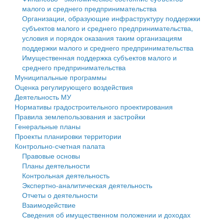
малого и среднего предпринимательства
Персональные данные
Организации, образующие инфраструктуру поддержки
субъектов малого и среднего предпринимательства,
Оценка регулирующего воздействия
условия и порядок оказания таким организациям
поддержки малого и среднего предпринимательства
Деятельность МУ
Имущественная поддержка субъектов малого и
среднего предпринимательства
Нормативы градостроительного проектирования
Муниципальные программы
Оценка регулирующего воздействия
Правила землепользования и застройки
Деятельность МУ
Нормативы градостроительного проектирования
Генеральные планы
Правила землепользования и застройки
Генеральные планы
Проекты планировки территории
Проекты планировки территории
Контрольно-счетная палата
Собрание депутатов
Правовые основы
Планы деятельности
Городское поселение
Контрольная деятельность
Экспертно-аналитическая деятельность
Сельские поселения
Отчеты о деятельности
Взаимодействие
Сведения об имущественном положении и доходах