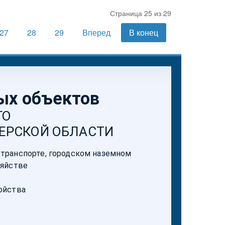
Страница 25 из 29
27
28
29
Вперед
В конец