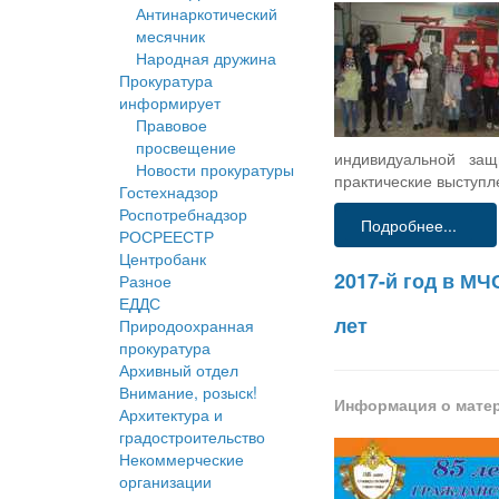
Антинаркотический
месячник
Народная дружина
Прокуратура
информирует
Правовое
просвещение
индивидуальной защ
Новости прокуратуры
практические выступл
Гостехнадзор
Роспотребнадзор
Подробнее...
РОСРЕЕСТР
Центробанк
2017-й год в М
Разное
ЕДДС
лет
Природоохранная
прокуратура
Архивный отдел
Внимание, розыск!
Информация о мате
Архитектура и
градостроительство
Некоммерческие
организации