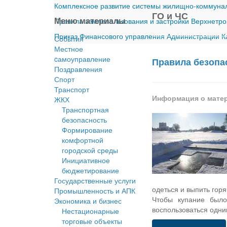
Комплексное развитие системы жилищно-коммуналь
ГО и ЧС
Меню материалы
Правила землепользования и застройки Верхнетро
Приказ Финансового управления Администрации Ка
События
Местное
cамоуправление
Правила безопа
Поздравления
Спорт
Транспорт
Информация о мате
ЖКХ
Транспортная
безопасность
Формирование
комфортной
городской среды
Инициативное
бюджетирование
Государственные услуги
одеться и выпить горя
Промышленность и АПК
Чтобы купание было
Экономика и бизнес
воспользоваться одни
Нестационарные
торговые объекты