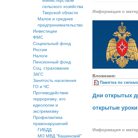
Министерством
сельского хозяйства
Информация о мате
Тверской области
Малое и среднее
предпринимательство
Инвестиции
ФМС
Социальный фонд
России
Налоги
Пенсионный фонд
Соц. страхование
ЗАГС
Вложения:
Занятость населения
Памятка по сигнал
ГО и ЧС
Противодействие
Дни открытых д
терроризму, его
идеологии и
открытые уроки
экстремизму
Профилактика
правонарушений
ГИБДД
Информация о мате
МО МВД "Кашинский"