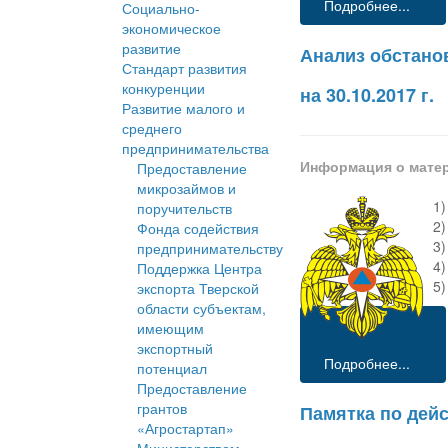
Подробнее...
Социально-
экономическое
развитие
Анализ обстано
Стандарт развития
конкуренции
на 30.10.2017 г.
Развитие малого и
среднего
предпринимательства
Информация о мате
Предоставление
микрозаймов и
1)
поручительств
2
Фонда содействия
3
предпринимательству
4)
Поддержка Центра
5)
экспорта Тверской
области субъектам,
имеющим
экспортный
Подробнее...
потенциал
Предоставление
грантов
Памятка по дей
«Агростартап»