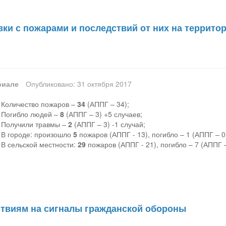
вки с пожарами и последствий от них на террито
риале
Опубликовано: 31 октября 2017
 Количество пожаров –
34
(АППГ – 34);
) Погибло людей –
8
(АППГ – 3) +5 случаев;
) Получили травмы –
2
(АППГ – 3) -1 случай;
 В городе: произошло
5
пожаров (АППГ - 13), погибло – 1 (АППГ – 0
 В сельской местности:
29
пожаров (АППГ - 21), погибло – 7 (АППГ –
ствиям на сигналы гражданской обороны