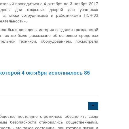
оторый проводиться с 4 октября по 3 ноября 2017
ведены дни открытых дверей для учащихся
, а также сотрудниками и работниками ПСЧ-33
еятельности».
нала были доведены история создания гражданской
а так же было рассказано об основных средствах
тельной техникой, оборудованием, посмотрели
которой 4 октября исполнилось 85
бщество постоянно стремилось обеспечить свою
емы безопасности становились общественными,
ность - это такое состояние, при котором жизни и