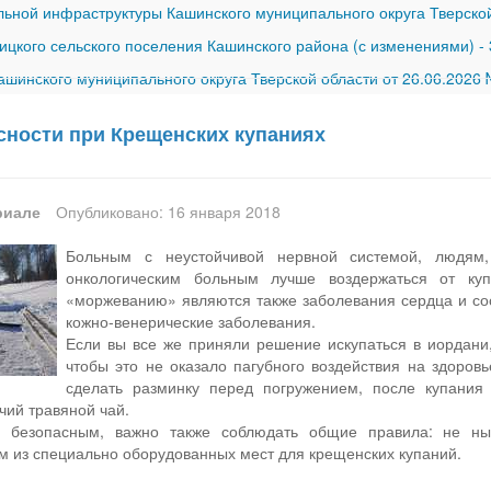
ной инфраструктуры Кашинского муниципального округа Тверской
ицкого сельского поселения Кашинского района (с изменениями)
-
шинского муниципального округа Тверской области от 26.06.2026
сности при Крещенских купаниях
риале
Опубликовано: 16 января 2018
Больным с неустойчивой нервной системой, людям
онкологическим больным лучше воздержаться от ку
«моржеванию» являются также заболевания сердца и сос
кожно-венерические заболевания.
Если вы все же приняли решение искупаться в иордани,
чтобы это не оказало пагубного воздействия на здоров
сделать разминку перед погружением, после купания 
чий травяной чай.
 безопасным, важно также соблюдать общие правила: не ныр
м из специально оборудованных мест для крещенских купаний.