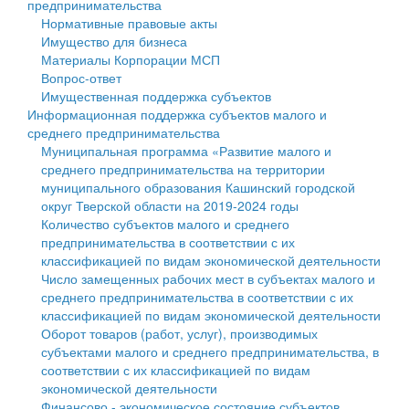
предпринимательства
Нормативные правовые акты
Государственные услуги
Символика
муниципального округа Тверской области
Финансовое управление
Имущество для бизнеса
Материалы Корпорации МСП
Промышленность и АПК
Устав
Администрация Кашинского муниципального округа
Бюджет для граждан
Вопрос-ответ
Имущественная поддержка субъектов
Экономика и бизнес
Гостям округа
Тверской области
Имущество
Информационная поддержка субъектов малого и
среднего предпринимательства
...
Туризм
Управление сельскими территориями
Выявление правообладателей ранее учтенных
Муниципальная программа «Развитие малого и
среднего предпринимательства на территории
Культура
Открытые данные
объектов недвижимости
муниципального образования Кашинский городской
округ Тверской области на 2019-2024 годы
Образование
Работа с обращениями граждан
Имущественная поддержка субъектов малого и
Количество субъектов малого и среднего
предпринимательства в соответствии с их
Здравоохранение
Муниципальный контроль
среднего предпринимательства
классификацией по видам экономической деятельности
Число замещенных рабочих мест в субъектах малого и
Социальная защита
Муниципальные услуги
Информационная поддержка субъектов малого и
среднего предпринимательства в соответствии с их
классификацией по видам экономической деятельности
Фотоальбом
Проекты административных регламентов
среднего предпринимательства
Оборот товаров (работ, услуг), производимых
субъектами малого и среднего предпринимательства, в
Антимонопольный комплаенс
Муниципальные программы
соответствии с их классификацией по видам
экономической деятельности
Противодействие коррупции
Контрольно-счетная палата
Финансово - экономическое состояние субъектов