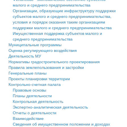
малого и среднего предпринимательства
Персональные данные
Организации, образующие инфраструктуру поддержки
субъектов малого и среднего предпринимательства,
Оценка регулирующего воздействия
условия и порядок оказания таким организациям
поддержки малого и среднего предпринимательства
Деятельность МУ
Имущественная поддержка субъектов малого и
среднего предпринимательства
Нормативы градостроительного проектирования
Муниципальные программы
Оценка регулирующего воздействия
Правила землепользования и застройки
Деятельность МУ
Нормативы градостроительного проектирования
Генеральные планы
Правила землепользования и застройки
Генеральные планы
Проекты планировки территории
Проекты планировки территории
Контрольно-счетная палата
Собрание депутатов
Правовые основы
Планы деятельности
Городское поселение
Контрольная деятельность
Экспертно-аналитическая деятельность
Сельские поселения
Отчеты о деятельности
Взаимодействие
Сведения об имущественном положении и доходах