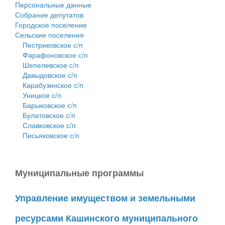
Персональные данные
Собрание депутатов
Городское поселение
Сельские поселения
Пестриковское с/п
Фарафоновское с/п
Шепелевское с/п
Давыдовское с/п
Карабузинское с/п
Уницкое с/п
Барыковское с/п
Булатовское с/п
Славковское с/п
Письяковское с/п
Муниципальные программы
Управление имуществом и земельными
ресурсами Кашинского муниципального