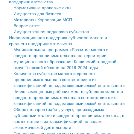
предпринимательства
Нормативные правовые акты
Государственные услуги
Символика
муниципального округа Тверской области
Финансовое управление
Имущество для бизнеса
Материалы Корпорации МСП
Промышленность и АПК
Устав
Администрация Кашинского муниципального округа
Бюджет для граждан
Вопрос-ответ
Имущественная поддержка субъектов
Экономика и бизнес
Гостям округа
Тверской области
Имущество
Информационная поддержка субъектов малого и
среднего предпринимательства
...
Туризм
Управление сельскими территориями
Выявление правообладателей ранее учтенных
Муниципальная программа «Развитие малого и
среднего предпринимательства на территории
Культура
Открытые данные
объектов недвижимости
муниципального образования Кашинский городской
округ Тверской области на 2019-2024 годы
Образование
Работа с обращениями граждан
Имущественная поддержка субъектов малого и
Количество субъектов малого и среднего
предпринимательства в соответствии с их
Здравоохранение
Муниципальный контроль
среднего предпринимательства
классификацией по видам экономической деятельности
Число замещенных рабочих мест в субъектах малого и
Социальная защита
Муниципальные услуги
Информационная поддержка субъектов малого и
среднего предпринимательства в соответствии с их
классификацией по видам экономической деятельности
Фотоальбом
Проекты административных регламентов
среднего предпринимательства
Оборот товаров (работ, услуг), производимых
субъектами малого и среднего предпринимательства, в
Антимонопольный комплаенс
Муниципальные программы
соответствии с их классификацией по видам
экономической деятельности
Противодействие коррупции
Контрольно-счетная палата
Финансово - экономическое состояние субъектов