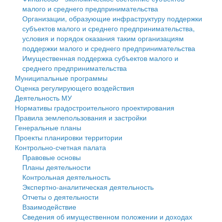
малого и среднего предпринимательства
Персональные данные
Организации, образующие инфраструктуру поддержки
субъектов малого и среднего предпринимательства,
Оценка регулирующего воздействия
условия и порядок оказания таким организациям
поддержки малого и среднего предпринимательства
Деятельность МУ
Имущественная поддержка субъектов малого и
среднего предпринимательства
Нормативы градостроительного проектирования
Муниципальные программы
Оценка регулирующего воздействия
Правила землепользования и застройки
Деятельность МУ
Нормативы градостроительного проектирования
Генеральные планы
Правила землепользования и застройки
Генеральные планы
Проекты планировки территории
Проекты планировки территории
Контрольно-счетная палата
Собрание депутатов
Правовые основы
Планы деятельности
Городское поселение
Контрольная деятельность
Экспертно-аналитическая деятельность
Сельские поселения
Отчеты о деятельности
Взаимодействие
Сведения об имущественном положении и доходах