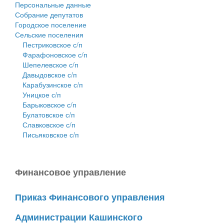
Персональные данные
Собрание депутатов
Городское поселение
Сельские поселения
Пестриковское с/п
Фарафоновское с/п
Шепелевское с/п
Давыдовское с/п
Карабузинское с/п
Уницкое с/п
Барыковское с/п
Булатовское с/п
Славковское с/п
Письяковское с/п
Финансовое управление
Приказ Финансового управления
Администрации Кашинского