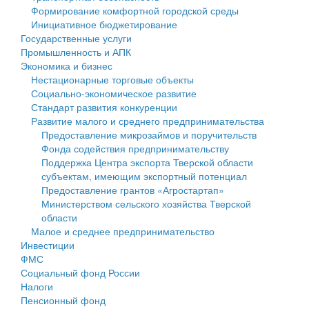
Формирование комфортной городской среды
Государственные услуги
Символика
муниципального округа Тверской области
Финансовое управление
Инициативное бюджетирование
Государственные услуги
Промышленность и АПК
Устав
Администрация Кашинского муниципального округа
Бюджет для граждан
Промышленность и АПК
Экономика и бизнес
Экономика и бизнес
Гостям округа
Тверской области
Имущество
Нестационарные торговые объекты
Социально-экономическое развитие
...
Туризм
Управление сельскими территориями
Выявление правообладателей ранее учтенных
Стандарт развития конкуренции
Развитие малого и среднего предпринимательства
Культура
Открытые данные
объектов недвижимости
Предоставление микрозаймов и поручительств
Фонда содействия предпринимательству
Образование
Работа с обращениями граждан
Имущественная поддержка субъектов малого и
Поддержка Центра экспорта Тверской области
субъектам, имеющим экспортный потенциал
Здравоохранение
Муниципальный контроль
среднего предпринимательства
Предоставление грантов «Агростартап»
Министерством сельского хозяйства Тверской
Социальная защита
Муниципальные услуги
Информационная поддержка субъектов малого и
области
Малое и среднее предпринимательство
Фотоальбом
Проекты административных регламентов
среднего предпринимательства
Инвестиции
ФМС
Антимонопольный комплаенс
Муниципальные программы
Социальный фонд России
Налоги
Противодействие коррупции
Контрольно-счетная палата
Пенсионный фонд