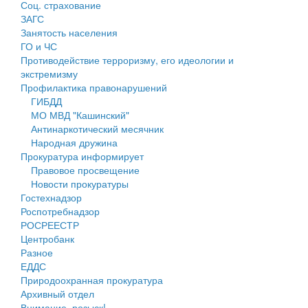
Соц. страхование
Персональные данные
ЗАГС
Занятость населения
Оценка регулирующего воздействия
ГО и ЧС
Противодействие терроризму, его идеологии и
Деятельность МУ
экстремизму
Профилактика правонарушений
Нормативы градостроительного проектирования
ГИБДД
МО МВД "Кашинский"
Правила землепользования и застройки
Антинаркотический месячник
Народная дружина
Генеральные планы
Прокуратура информирует
Правовое просвещение
Проекты планировки территории
Новости прокуратуры
Гостехнадзор
Собрание депутатов
Роспотребнадзор
РОСРЕЕСТР
Городское поселение
Центробанк
Разное
Сельские поселения
ЕДДС
Природоохранная прокуратура
Архивный отдел
Внимание, розыск!