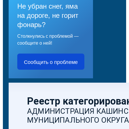
Не убран снег, яма
на дороге, не горит
фонарь?
Столкнулись с проблемой —
сообщите о ней!
Сообщить о проблеме