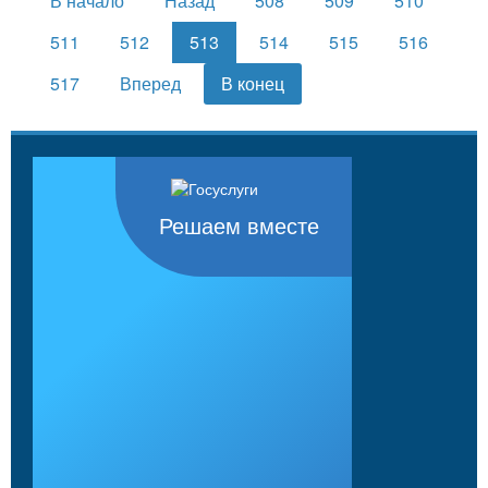
В начало
Назад
508
509
510
511
512
513
514
515
516
517
Вперед
В конец
Решаем вместе