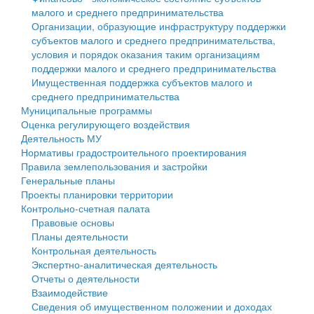
малого и среднего предпринимательства
Персональные данные
Организации, образующие инфраструктуру поддержки
субъектов малого и среднего предпринимательства,
Оценка регулирующего воздействия
условия и порядок оказания таким организациям
поддержки малого и среднего предпринимательства
Деятельность МУ
Имущественная поддержка субъектов малого и
среднего предпринимательства
Нормативы градостроительного проектирования
Муниципальные программы
Оценка регулирующего воздействия
Правила землепользования и застройки
Деятельность МУ
Нормативы градостроительного проектирования
Генеральные планы
Правила землепользования и застройки
Генеральные планы
Проекты планировки территории
Проекты планировки территории
Контрольно-счетная палата
Собрание депутатов
Правовые основы
Планы деятельности
Городское поселение
Контрольная деятельность
Экспертно-аналитическая деятельность
Сельские поселения
Отчеты о деятельности
Взаимодействие
Сведения об имущественном положении и доходах