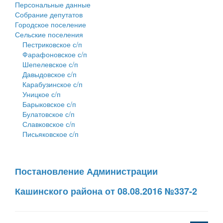
Персональные данные
Собрание депутатов
Городское поселение
Сельские поселения
Пестриковское с/п
Фарафоновское с/п
Шепелевское с/п
Давыдовское с/п
Карабузинское с/п
Уницкое с/п
Барыковское с/п
Булатовское с/п
Славковское с/п
Письяковское с/п
Постановление Администрации
Кашинского района от 08.08.2016 №337-2