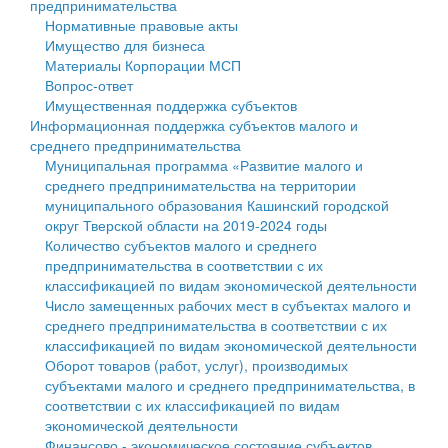
предпринимательства
Нормативные правовые акты
Государственные услуги
Символика
муниципального округа Тверской области
Финансовое управление
Имущество для бизнеса
Материалы Корпорации МСП
Промышленность и АПК
Устав
Администрация Кашинского муниципального округа
Бюджет для граждан
Вопрос-ответ
Имущественная поддержка субъектов
Экономика и бизнес
Гостям округа
Тверской области
Имущество
Информационная поддержка субъектов малого и
среднего предпринимательства
...
Туризм
Управление сельскими территориями
Выявление правообладателей ранее учтенных
Муниципальная программа «Развитие малого и
среднего предпринимательства на территории
Культура
Открытые данные
объектов недвижимости
муниципального образования Кашинский городской
округ Тверской области на 2019-2024 годы
Образование
Работа с обращениями граждан
Имущественная поддержка субъектов малого и
Количество субъектов малого и среднего
предпринимательства в соответствии с их
Здравоохранение
Муниципальный контроль
среднего предпринимательства
классификацией по видам экономической деятельности
Число замещенных рабочих мест в субъектах малого и
Социальная защита
Муниципальные услуги
Информационная поддержка субъектов малого и
среднего предпринимательства в соответствии с их
классификацией по видам экономической деятельности
Фотоальбом
Проекты административных регламентов
среднего предпринимательства
Оборот товаров (работ, услуг), производимых
субъектами малого и среднего предпринимательства, в
Антимонопольный комплаенс
Муниципальные программы
соответствии с их классификацией по видам
экономической деятельности
Противодействие коррупции
Контрольно-счетная палата
Финансово - экономическое состояние субъектов