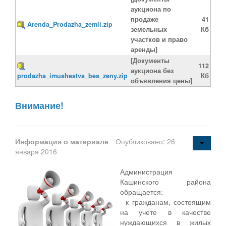
аукциона по
продаже
41
Arenda_Prodazha_zemli.zip
земельных
Кб
участков и право
аренды]
[Документы
112
аукциона без
prodazha_imushestva_bes_zeny.zip
Кб
объявления цены]
Внимание!
Информация о материале
Опубликовано: 26
января 2016
Администрация
Кашинского района
обращается:
- к гражданам, состоящим
на учете в качестве
нуждающихся в жилых