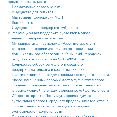
предпринимательства
Нормативные правовые акты
Государственные услуги
Символика
муниципального округа Тверской области
Финансовое управление
Имущество для бизнеса
Материалы Корпорации МСП
Промышленность и АПК
Устав
Администрация Кашинского муниципального округа
Бюджет для граждан
Вопрос-ответ
Имущественная поддержка субъектов
Экономика и бизнес
Гостям округа
Тверской области
Имущество
Информационная поддержка субъектов малого и
среднего предпринимательства
...
Туризм
Управление сельскими территориями
Выявление правообладателей ранее учтенных
Муниципальная программа «Развитие малого и
среднего предпринимательства на территории
Культура
Открытые данные
объектов недвижимости
муниципального образования Кашинский городской
округ Тверской области на 2019-2024 годы
Образование
Работа с обращениями граждан
Имущественная поддержка субъектов малого и
Количество субъектов малого и среднего
предпринимательства в соответствии с их
Здравоохранение
Муниципальный контроль
среднего предпринимательства
классификацией по видам экономической деятельности
Число замещенных рабочих мест в субъектах малого и
Социальная защита
Муниципальные услуги
Информационная поддержка субъектов малого и
среднего предпринимательства в соответствии с их
классификацией по видам экономической деятельности
Фотоальбом
Проекты административных регламентов
среднего предпринимательства
Оборот товаров (работ, услуг), производимых
субъектами малого и среднего предпринимательства, в
Антимонопольный комплаенс
Муниципальные программы
соответствии с их классификацией по видам
экономической деятельности
Противодействие коррупции
Контрольно-счетная палата
Финансово - экономическое состояние субъектов