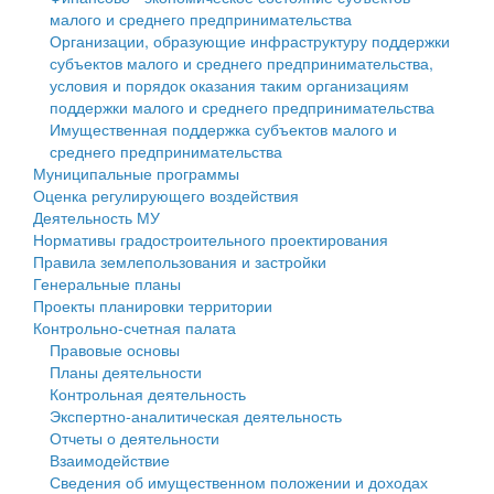
малого и среднего предпринимательства
Персональные данные
Организации, образующие инфраструктуру поддержки
субъектов малого и среднего предпринимательства,
Оценка регулирующего воздействия
условия и порядок оказания таким организациям
поддержки малого и среднего предпринимательства
Деятельность МУ
Имущественная поддержка субъектов малого и
среднего предпринимательства
Нормативы градостроительного проектирования
Муниципальные программы
Оценка регулирующего воздействия
Правила землепользования и застройки
Деятельность МУ
Нормативы градостроительного проектирования
Генеральные планы
Правила землепользования и застройки
Генеральные планы
Проекты планировки территории
Проекты планировки территории
Контрольно-счетная палата
Собрание депутатов
Правовые основы
Планы деятельности
Городское поселение
Контрольная деятельность
Экспертно-аналитическая деятельность
Сельские поселения
Отчеты о деятельности
Взаимодействие
Сведения об имущественном положении и доходах