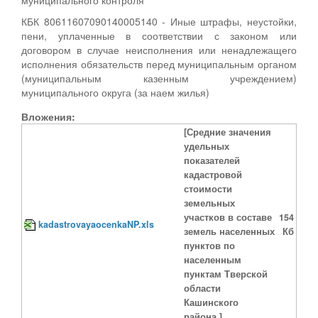
КБК 80611607090140005140 - Иные штрафы, неустойки,
пени, уплаченные в соответствии с законом или
договором в случае неисполнения или ненадлежащего
исполнения обязательств перед муниципальным органом
(муниципальным казенным учреждением)
муниципального округа (за наем жилья)
Вложения:
[Средние значения
удельных
показателей
кадастровой
стоимости
земельных
участков в составе
154
kadastrovayaocenkaNP.xls
земель населенных
Кб
пунктов по
населенным
пунктам Тверской
области
Кашинского
района.]