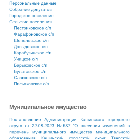
Персональные данные
Собрание депутатов
Городское поселение
Сельские поселения
Пестриковское с/п
Фарафоновское с/п
Шепелевское с/п
Давыдовское с/п
Карабузинское с/п
Уницкое с/п
Барыковское с/п
Булатовское с/п
Славковское с/п
Письяковское с/п
Муниципальное имущество
Постановление Администрации Кашинского городского
округа от 22.08.2023 №537 "О внесении изменений в
перечень муниципального имущества муниципального
образования Кашинский городской округ Тверской