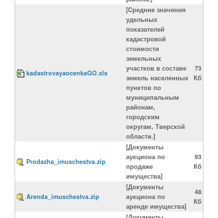
[Cредние значения
удельных
показателей
кадастровой
стоимости
земельных
участков в составе
73
kadastrovayaocenkaGO.xls
земель населенных
Кб
пунктов по
муниципальным
районам,
городским
округам, Тверской
области.]
[Документы
аукциона по
93
Prodazha_imuschestva.zip
продаже
Кб
имущества]
[Документы
48
Arenda_imuschestva.zip
аукциона по
Кб
аренде имущества]
[Документы