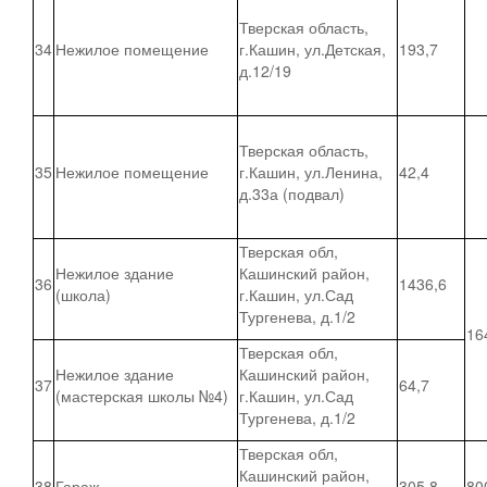
Тверская область,
34
Нежилое помещение
г.Кашин, ул.Детская,
193,7
д.12/19
Тверская область,
35
Нежилое помещение
г.Кашин, ул.Ленина,
42,4
д.33а (подвал)
Тверская обл,
Нежилое здание
Кашинский район,
36
1436,6
(школа)
г.Кашин, ул.Сад
Тургенева, д.1/2
16
Тверская обл,
Нежилое здание
Кашинский район,
37
64,7
(мастерская школы №4)
г.Кашин, ул.Сад
Тургенева, д.1/2
Тверская обл,
Кашинский район,
38
Гараж
305,8
80