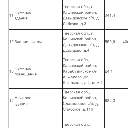
Тверская обл., г.
Нежилое
Кашинский район,
11
341,4
здание
Давыдовское с/п, д.
Лобково, д.3
Тверская обл., г.
Кашинский район,
12
Здание школы
559,9
40
Давыдовское с/п, д.
Давыдово, д.4
Тверская обл,
Кашинский район,
Нежилое
13
Карабузинское с/п,
24,1
помещение
д. Фалево ,ул.
Школьная, д.4, пом.1
Тверская обл.,
Нежилое
Кашинский район,
14
984,3
здание
Славковское с/п, д.
Спасское, д.116
Тверская обл.,