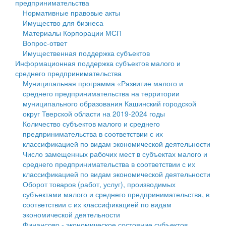
предпринимательства
Нормативные правовые акты
Государственные услуги
Символика
муниципального округа Тверской области
Финансовое управление
Имущество для бизнеса
Материалы Корпорации МСП
Промышленность и АПК
Устав
Администрация Кашинского муниципального округа
Бюджет для граждан
Вопрос-ответ
Имущественная поддержка субъектов
Экономика и бизнес
Гостям округа
Тверской области
Имущество
Информационная поддержка субъектов малого и
среднего предпринимательства
...
Туризм
Управление сельскими территориями
Выявление правообладателей ранее учтенных
Муниципальная программа «Развитие малого и
среднего предпринимательства на территории
Культура
Открытые данные
объектов недвижимости
муниципального образования Кашинский городской
округ Тверской области на 2019-2024 годы
Образование
Работа с обращениями граждан
Имущественная поддержка субъектов малого и
Количество субъектов малого и среднего
предпринимательства в соответствии с их
Здравоохранение
Муниципальный контроль
среднего предпринимательства
классификацией по видам экономической деятельности
Число замещенных рабочих мест в субъектах малого и
Социальная защита
Муниципальные услуги
Информационная поддержка субъектов малого и
среднего предпринимательства в соответствии с их
классификацией по видам экономической деятельности
Фотоальбом
Проекты административных регламентов
среднего предпринимательства
Оборот товаров (работ, услуг), производимых
субъектами малого и среднего предпринимательства, в
Антимонопольный комплаенс
Муниципальные программы
соответствии с их классификацией по видам
экономической деятельности
Противодействие коррупции
Контрольно-счетная палата
Финансово - экономическое состояние субъектов