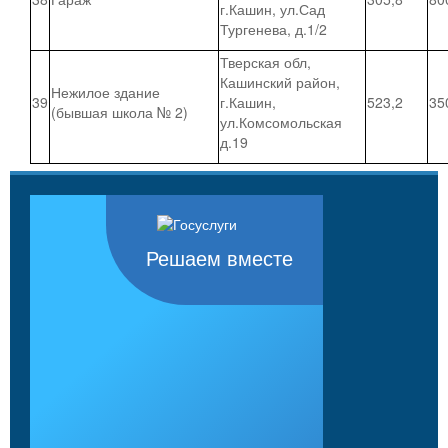
г.Кашин, ул.Сад
Тургенева, д.1/2
Тверская обл,
Кашинский район,
Нежилое здание
39
г.Кашин,
523,2
35
(бывшая школа № 2)
ул.Комсомольская
д.19
Решаем вместе