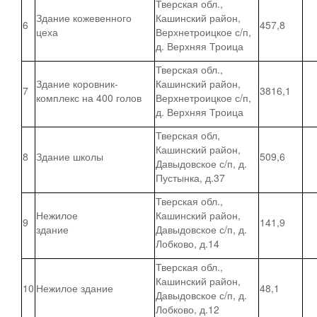
Тверская обл.,
Здание кожевенного
Кашинский район,
6
457,8
цеха
Верхнетроицкое с/п,
д. Верхняя Троица
Тверская обл.,
Здание коровник-
Кашинский район,
7
3816,1
комплекс на 400 голов
Верхнетроицкое с/п,
д. Верхняя Троица
Тверская обл,
Кашинский район,
8
Здание школы
509,6
Давыдовское с/п, д.
Пустынка, д.37
Тверская обл.,
Нежилое
Кашинский район,
9
141,9
здание
Давыдовское с/п, д.
Лобково, д.14
Тверская обл.,
Кашинский район,
10
Нежилое здание
48,1
Давыдовское с/п, д.
Лобково, д.12