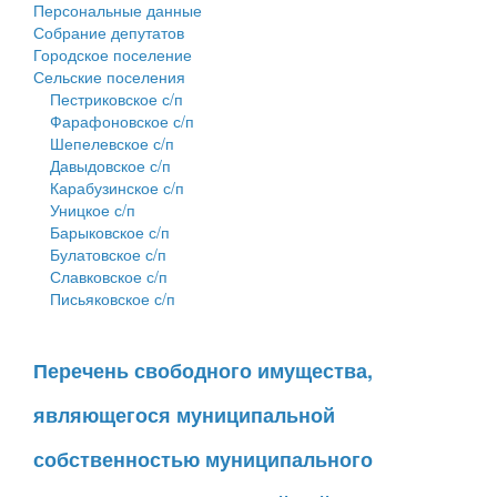
Персональные данные
Собрание депутатов
Городское поселение
Сельские поселения
Пестриковское с/п
Фарафоновское с/п
Шепелевское с/п
Давыдовское с/п
Карабузинское с/п
Уницкое с/п
Барыковское с/п
Булатовское с/п
Славковское с/п
Письяковское с/п
Перечень свободного имущества,
являющегося муниципальной
собственностью муниципального