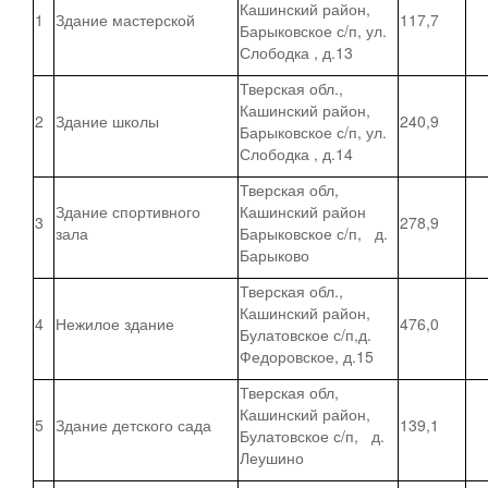
Кашинский район,
1
Здание мастерской
117,7
Барыковское с/п, ул.
Слободка , д.13
Тверская обл.,
Кашинский район,
2
Здание школы
240,9
Барыковское с/п, ул.
Слободка , д.14
Тверская обл,
Здание спортивного
Кашинский район
3
278,9
зала
Барыковское с/п, д.
Барыково
Тверская обл.,
Кашинский район,
4
Нежилое здание
476,0
Булатовское с/п,д.
Федоровское, д.15
Тверская обл,
Кашинский район,
5
Здание детского сада
139,1
Булатовское с/п, д.
Леушино