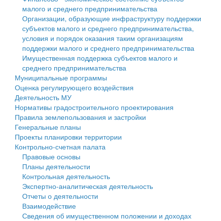
малого и среднего предпринимательства
Персональные данные
Организации, образующие инфраструктуру поддержки
субъектов малого и среднего предпринимательства,
Оценка регулирующего воздействия
условия и порядок оказания таким организациям
поддержки малого и среднего предпринимательства
Деятельность МУ
Имущественная поддержка субъектов малого и
среднего предпринимательства
Нормативы градостроительного проектирования
Муниципальные программы
Оценка регулирующего воздействия
Правила землепользования и застройки
Деятельность МУ
Нормативы градостроительного проектирования
Генеральные планы
Правила землепользования и застройки
Генеральные планы
Проекты планировки территории
Проекты планировки территории
Контрольно-счетная палата
Собрание депутатов
Правовые основы
Планы деятельности
Городское поселение
Контрольная деятельность
Экспертно-аналитическая деятельность
Сельские поселения
Отчеты о деятельности
Взаимодействие
Сведения об имущественном положении и доходах