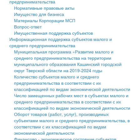
предпринимательства
Нормативные правовые акты
Государственные услуги
Символика
муниципального округа Тверской области
Финансовое управление
Имущество для бизнеса
Материалы Корпорации МСП
Промышленность и АПК
Устав
Администрация Кашинского муниципального округа
Бюджет для граждан
Вопрос-ответ
Имущественная поддержка субъектов
Экономика и бизнес
Гостям округа
Тверской области
Имущество
Информационная поддержка субъектов малого и
среднего предпринимательства
...
Туризм
Управление сельскими территориями
Выявление правообладателей ранее учтенных
Муниципальная программа «Развитие малого и
среднего предпринимательства на территории
Культура
Открытые данные
объектов недвижимости
муниципального образования Кашинский городской
округ Тверской области на 2019-2024 годы
Образование
Работа с обращениями граждан
Имущественная поддержка субъектов малого и
Количество субъектов малого и среднего
предпринимательства в соответствии с их
Здравоохранение
Муниципальный контроль
среднего предпринимательства
классификацией по видам экономической деятельности
Число замещенных рабочих мест в субъектах малого и
Социальная защита
Муниципальные услуги
Информационная поддержка субъектов малого и
среднего предпринимательства в соответствии с их
классификацией по видам экономической деятельности
Фотоальбом
Проекты административных регламентов
среднего предпринимательства
Оборот товаров (работ, услуг), производимых
субъектами малого и среднего предпринимательства, в
Антимонопольный комплаенс
Муниципальные программы
соответствии с их классификацией по видам
экономической деятельности
Противодействие коррупции
Контрольно-счетная палата
Финансово - экономическое состояние субъектов