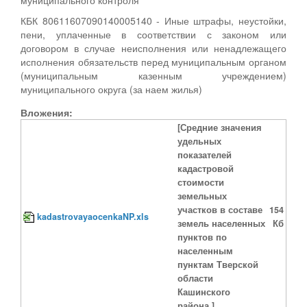
КБК 80611607090140005140 - Иные штрафы, неустойки,
пени, уплаченные в соответствии с законом или
договором в случае неисполнения или ненадлежащего
исполнения обязательств перед муниципальным органом
(муниципальным казенным учреждением)
муниципального округа (за наем жилья)
Вложения:
[Средние значения
удельных
показателей
кадастровой
стоимости
земельных
участков в составе
154
kadastrovayaocenkaNP.xls
земель населенных
Кб
пунктов по
населенным
пунктам Тверской
области
Кашинского
района.]