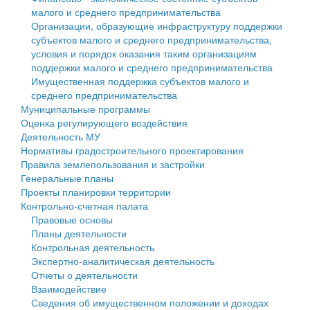
малого и среднего предпринимательства
Персональные данные
Организации, образующие инфраструктуру поддержки
субъектов малого и среднего предпринимательства,
Оценка регулирующего воздействия
условия и порядок оказания таким организациям
поддержки малого и среднего предпринимательства
Деятельность МУ
Имущественная поддержка субъектов малого и
среднего предпринимательства
Нормативы градостроительного проектирования
Муниципальные программы
Оценка регулирующего воздействия
Правила землепользования и застройки
Деятельность МУ
Нормативы градостроительного проектирования
Генеральные планы
Правила землепользования и застройки
Генеральные планы
Проекты планировки территории
Проекты планировки территории
Контрольно-счетная палата
Собрание депутатов
Правовые основы
Планы деятельности
Городское поселение
Контрольная деятельность
Экспертно-аналитическая деятельность
Сельские поселения
Отчеты о деятельности
Взаимодействие
Сведения об имущественном положении и доходах