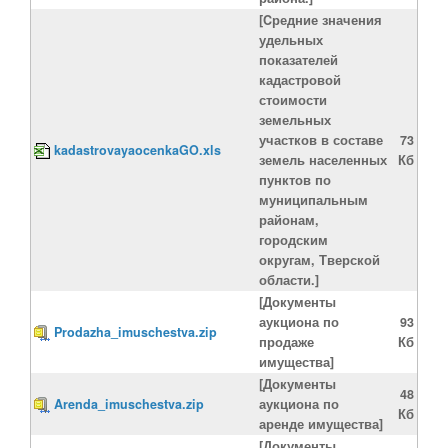
[Cредние значения
удельных
показателей
кадастровой
стоимости
земельных
участков в составе
73
kadastrovayaocenkaGO.xls
земель населенных
Кб
пунктов по
муниципальным
районам,
городским
округам, Тверской
области.]
[Документы
аукциона по
93
Prodazha_imuschestva.zip
продаже
Кб
имущества]
[Документы
48
Arenda_imuschestva.zip
аукциона по
Кб
аренде имущества]
[Документы