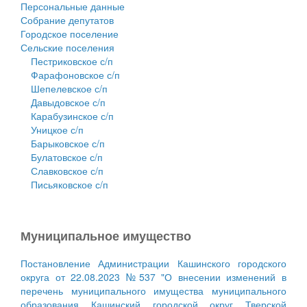
Персональные данные
Собрание депутатов
Городское поселение
Сельские поселения
Пестриковское с/п
Фарафоновское с/п
Шепелевское с/п
Давыдовское с/п
Карабузинское с/п
Уницкое с/п
Барыковское с/п
Булатовское с/п
Славковское с/п
Письяковское с/п
Муниципальное имущество
Постановление Администрации Кашинского городского
округа от 22.08.2023 №537 "О внесении изменений в
перечень муниципального имущества муниципального
образования Кашинский городской округ Тверской