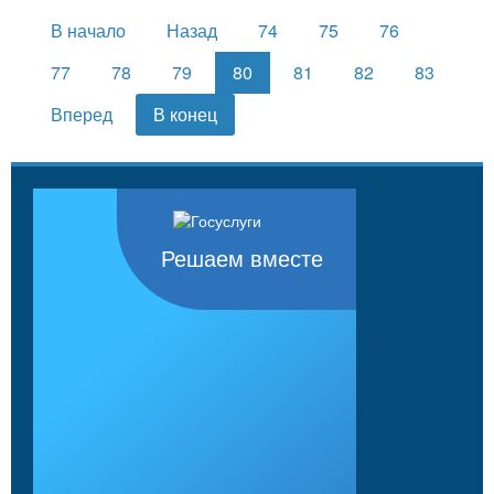
В начало
Назад
74
75
76
77
78
79
80
81
82
83
Вперед
В конец
Решаем вместе