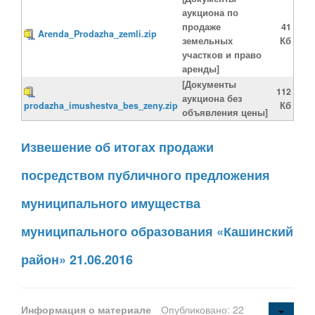
аукциона по
продаже
41
Arenda_Prodazha_zemli.zip
земельных
Кб
участков и право
аренды]
[Документы
112
аукциона без
prodazha_imushestva_bes_zeny.zip
Кб
объявления цены]
Извешение об итогах продажи
посредством публичного предложения
муниципального имущества
муниципального образования «Кашинский
район» 21.06.2016
Информация о материале
Опубликовано: 22