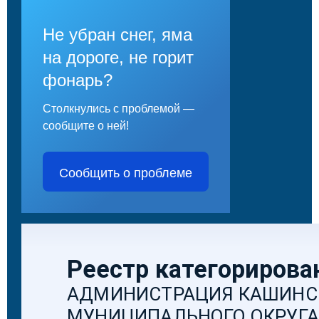
Не убран снег, яма
на дороге, не горит
фонарь?
Столкнулись с проблемой —
сообщите о ней!
Сообщить о проблеме