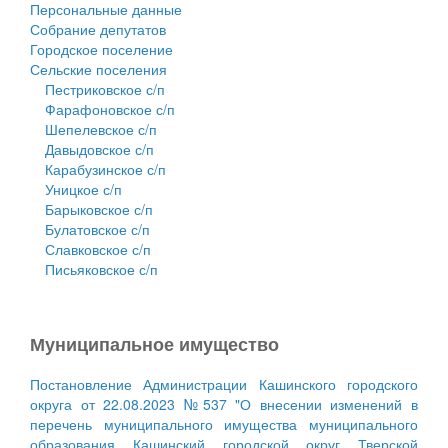
Персональные данные
Собрание депутатов
Городское поселение
Сельские поселения
Пестриковское с/п
Фарафоновское с/п
Шепелевское с/п
Давыдовское с/п
Карабузинское с/п
Уницкое с/п
Барыковское с/п
Булатовское с/п
Славковское с/п
Письяковское с/п
Муниципальное имущество
Постановление Администрации Кашинского городского
округа от 22.08.2023 №537 "О внесении изменений в
перечень муниципального имущества муниципального
образования Кашинский городской округ Тверской