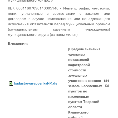
КБК 80611607090140005140 - Иные штрафы, неустойки,
пени, уплаченные в соответствии с законом или
договором в случае неисполнения или ненадлежащего
исполнения обязательств перед муниципальным органом
(муниципальным казенным учреждением)
муниципального округа (за наем жилья)
Вложения:
[Средние значения
удельных
показателей
кадастровой
стоимости
земельных
участков в составе
154
kadastrovayaocenkaNP.xls
земель населенных
Кб
пунктов по
населенным
пунктам Тверской
области
Кашинского
района.]