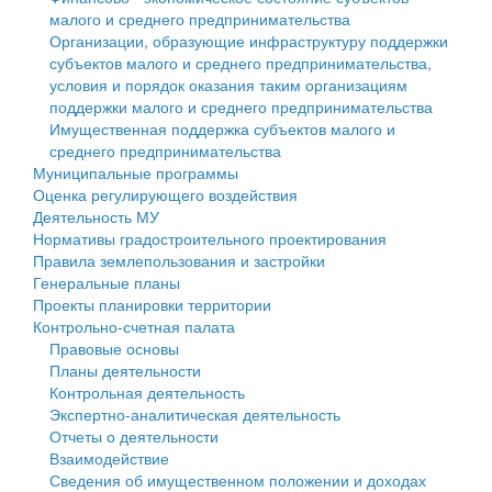
малого и среднего предпринимательства
Персональные данные
Организации, образующие инфраструктуру поддержки
субъектов малого и среднего предпринимательства,
Оценка регулирующего воздействия
условия и порядок оказания таким организациям
поддержки малого и среднего предпринимательства
Деятельность МУ
Имущественная поддержка субъектов малого и
среднего предпринимательства
Нормативы градостроительного проектирования
Муниципальные программы
Оценка регулирующего воздействия
Правила землепользования и застройки
Деятельность МУ
Нормативы градостроительного проектирования
Генеральные планы
Правила землепользования и застройки
Генеральные планы
Проекты планировки территории
Проекты планировки территории
Контрольно-счетная палата
Собрание депутатов
Правовые основы
Планы деятельности
Городское поселение
Контрольная деятельность
Экспертно-аналитическая деятельность
Сельские поселения
Отчеты о деятельности
Взаимодействие
Сведения об имущественном положении и доходах