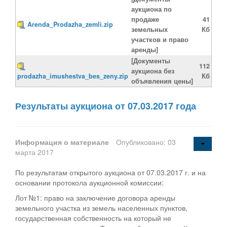
аукциона по
продаже
41
Arenda_Prodazha_zemli.zip
земельных
Кб
участков и право
аренды]
[Документы
112
аукциона без
prodazha_imushestva_bes_zeny.zip
Кб
объявления цены]
Результаты аукциона от 07.03.2017 года
Информация о материале
Опубликовано: 03
марта 2017
По результатам открытого аукциона от 07.03.2017 г. и на
основании протокола аукционной комиссии:
Лот №1: право на заключение договора аренды
земельного участка из земель населенных пунктов,
государственная собственность на который не