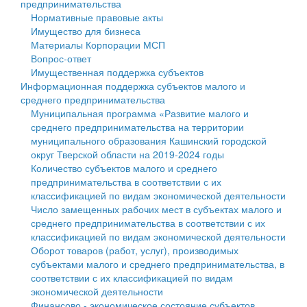
предпринимательства
Нормативные правовые акты
Государственные услуги
Символика
муниципального округа Тверской области
Финансовое управление
Имущество для бизнеса
Материалы Корпорации МСП
Промышленность и АПК
Устав
Администрация Кашинского муниципального округа
Бюджет для граждан
Вопрос-ответ
Имущественная поддержка субъектов
Экономика и бизнес
Гостям округа
Тверской области
Имущество
Информационная поддержка субъектов малого и
среднего предпринимательства
...
Туризм
Управление сельскими территориями
Выявление правообладателей ранее учтенных
Муниципальная программа «Развитие малого и
среднего предпринимательства на территории
Культура
Открытые данные
объектов недвижимости
муниципального образования Кашинский городской
округ Тверской области на 2019-2024 годы
Образование
Работа с обращениями граждан
Имущественная поддержка субъектов малого и
Количество субъектов малого и среднего
предпринимательства в соответствии с их
Здравоохранение
Муниципальный контроль
среднего предпринимательства
классификацией по видам экономической деятельности
Число замещенных рабочих мест в субъектах малого и
Социальная защита
Муниципальные услуги
Информационная поддержка субъектов малого и
среднего предпринимательства в соответствии с их
классификацией по видам экономической деятельности
Фотоальбом
Проекты административных регламентов
среднего предпринимательства
Оборот товаров (работ, услуг), производимых
субъектами малого и среднего предпринимательства, в
Антимонопольный комплаенс
Муниципальные программы
соответствии с их классификацией по видам
экономической деятельности
Противодействие коррупции
Контрольно-счетная палата
Финансово - экономическое состояние субъектов