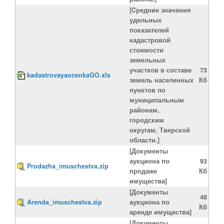
[Cредние значения
удельных
показателей
кадастровой
стоимости
земельных
участков в составе
73
kadastrovayaocenkaGO.xls
земель населенных
Кб
пунктов по
муниципальным
районам,
городским
округам, Тверской
области.]
[Документы
аукциона по
93
Prodazha_imuschestva.zip
продаже
Кб
имущества]
[Документы
48
Arenda_imuschestva.zip
аукциона по
Кб
аренде имущества]
[Документы