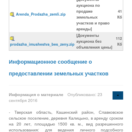
аукциона по
продаже
41
Arenda_Prodazha_zemli.zip
земельных
Кб
участков и право
аренды]
[Документы
112
аукциона без
prodazha_imushestva_bes_zeny.zip
Кб
объявления цены]
Информационное сообщение о
предоставлении земельных участков
Информация о материале
Опубликовано: 23
сентября 2016
- Тверская область, Кашинский район, Славковское
сельское поселение, деревня Калицыно, в аренду сроком
на 20 лет, площадью 1500 кв. м., вид разрешенного
использования: для ведения личного подсобного