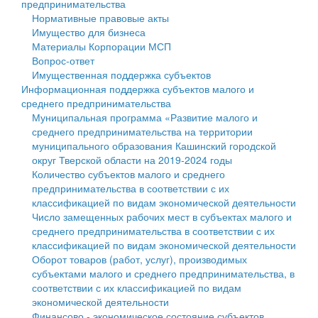
предпринимательства
Нормативные правовые акты
Государственные услуги
Символика
муниципального округа Тверской области
Финансовое управление
Имущество для бизнеса
Материалы Корпорации МСП
Промышленность и АПК
Устав
Администрация Кашинского муниципального округа
Бюджет для граждан
Вопрос-ответ
Имущественная поддержка субъектов
Экономика и бизнес
Гостям округа
Тверской области
Имущество
Информационная поддержка субъектов малого и
среднего предпринимательства
...
Туризм
Управление сельскими территориями
Выявление правообладателей ранее учтенных
Муниципальная программа «Развитие малого и
среднего предпринимательства на территории
Культура
Открытые данные
объектов недвижимости
муниципального образования Кашинский городской
округ Тверской области на 2019-2024 годы
Образование
Работа с обращениями граждан
Имущественная поддержка субъектов малого и
Количество субъектов малого и среднего
предпринимательства в соответствии с их
Здравоохранение
Муниципальный контроль
среднего предпринимательства
классификацией по видам экономической деятельности
Число замещенных рабочих мест в субъектах малого и
Социальная защита
Муниципальные услуги
Информационная поддержка субъектов малого и
среднего предпринимательства в соответствии с их
классификацией по видам экономической деятельности
Фотоальбом
Проекты административных регламентов
среднего предпринимательства
Оборот товаров (работ, услуг), производимых
субъектами малого и среднего предпринимательства, в
Антимонопольный комплаенс
Муниципальные программы
соответствии с их классификацией по видам
экономической деятельности
Противодействие коррупции
Контрольно-счетная палата
Финансово - экономическое состояние субъектов