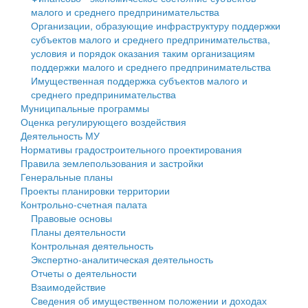
малого и среднего предпринимательства
Персональные данные
Организации, образующие инфраструктуру поддержки
субъектов малого и среднего предпринимательства,
Оценка регулирующего воздействия
условия и порядок оказания таким организациям
поддержки малого и среднего предпринимательства
Деятельность МУ
Имущественная поддержка субъектов малого и
среднего предпринимательства
Нормативы градостроительного проектирования
Муниципальные программы
Оценка регулирующего воздействия
Правила землепользования и застройки
Деятельность МУ
Нормативы градостроительного проектирования
Генеральные планы
Правила землепользования и застройки
Генеральные планы
Проекты планировки территории
Проекты планировки территории
Контрольно-счетная палата
Собрание депутатов
Правовые основы
Планы деятельности
Городское поселение
Контрольная деятельность
Экспертно-аналитическая деятельность
Сельские поселения
Отчеты о деятельности
Взаимодействие
Сведения об имущественном положении и доходах