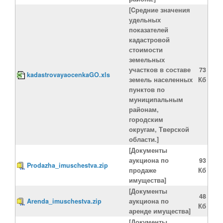
[Cредние значения
удельных
показателей
кадастровой
стоимости
земельных
участков в составе
73
kadastrovayaocenkaGO.xls
земель населенных
Кб
пунктов по
муниципальным
районам,
городским
округам, Тверской
области.]
[Документы
аукциона по
93
Prodazha_imuschestva.zip
продаже
Кб
имущества]
[Документы
48
Arenda_imuschestva.zip
аукциона по
Кб
аренде имущества]
[Документы