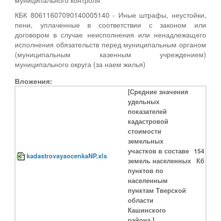
КБК 80611607090140005140 - Иные штрафы, неустойки,
пени, уплаченные в соответствии с законом или
договором в случае неисполнения или ненадлежащего
исполнения обязательств перед муниципальным органом
(муниципальным казенным учреждением)
муниципального округа (за наем жилья)
Вложения:
[Средние значения
удельных
показателей
кадастровой
стоимости
земельных
участков в составе
154
kadastrovayaocenkaNP.xls
земель населенных
Кб
пунктов по
населенным
пунктам Тверской
области
Кашинского
района.]