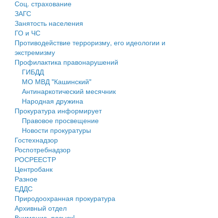
Соц. страхование
Персональные данные
ЗАГС
Занятость населения
Оценка регулирующего воздействия
ГО и ЧС
Противодействие терроризму, его идеологии и
Деятельность МУ
экстремизму
Профилактика правонарушений
Нормативы градостроительного проектирования
ГИБДД
МО МВД "Кашинский"
Правила землепользования и застройки
Антинаркотический месячник
Народная дружина
Генеральные планы
Прокуратура информирует
Правовое просвещение
Проекты планировки территории
Новости прокуратуры
Гостехнадзор
Собрание депутатов
Роспотребнадзор
РОСРЕЕСТР
Городское поселение
Центробанк
Разное
Сельские поселения
ЕДДС
Природоохранная прокуратура
Архивный отдел
Внимание, розыск!