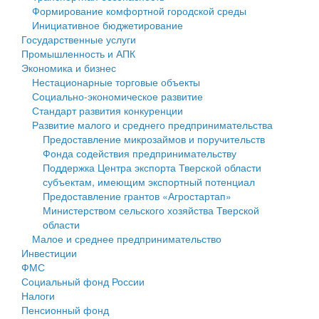
Формирование комфортной городской среды
Государственные услуги
Символика
муниципального округа Тверской области
Финансовое управление
Инициативное бюджетирование
Государственные услуги
Промышленность и АПК
Устав
Администрация Кашинского муниципального округа
Бюджет для граждан
Промышленность и АПК
Экономика и бизнес
Экономика и бизнес
Гостям округа
Тверской области
Имущество
Нестационарные торговые объекты
Социально-экономическое развитие
...
Туризм
Управление сельскими территориями
Выявление правообладателей ранее учтенных
Стандарт развития конкуренции
Развитие малого и среднего предпринимательства
Культура
Открытые данные
объектов недвижимости
Предоставление микрозаймов и поручительств
Фонда содействия предпринимательству
Образование
Работа с обращениями граждан
Имущественная поддержка субъектов малого и
Поддержка Центра экспорта Тверской области
субъектам, имеющим экспортный потенциал
Здравоохранение
Муниципальный контроль
среднего предпринимательства
Предоставление грантов «Агростартап»
Министерством сельского хозяйства Тверской
Социальная защита
Муниципальные услуги
Информационная поддержка субъектов малого и
области
Малое и среднее предпринимательство
Фотоальбом
Проекты административных регламентов
среднего предпринимательства
Инвестиции
ФМС
Антимонопольный комплаенс
Муниципальные программы
Социальный фонд России
Налоги
Противодействие коррупции
Контрольно-счетная палата
Пенсионный фонд