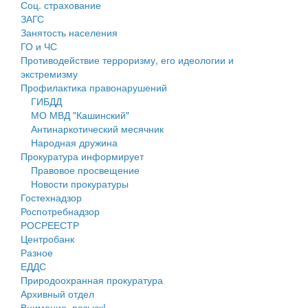
Соц. страхование
Персональные данные
ЗАГС
Занятость населения
Оценка регулирующего воздействия
ГО и ЧС
Противодействие терроризму, его идеологии и
Деятельность МУ
экстремизму
Профилактика правонарушений
Нормативы градостроительного проектирования
ГИБДД
МО МВД "Кашинский"
Правила землепользования и застройки
Антинаркотический месячник
Народная дружина
Генеральные планы
Прокуратура информирует
Правовое просвещение
Проекты планировки территории
Новости прокуратуры
Гостехнадзор
Собрание депутатов
Роспотребнадзор
РОСРЕЕСТР
Городское поселение
Центробанк
Разное
Сельские поселения
ЕДДС
Природоохранная прокуратура
Архивный отдел
Внимание, розыск!