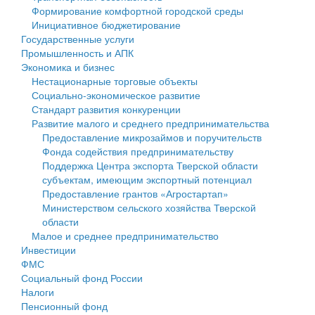
Формирование комфортной городской среды
Государственные услуги
Символика
муниципального округа Тверской области
Финансовое управление
Инициативное бюджетирование
Государственные услуги
Промышленность и АПК
Устав
Администрация Кашинского муниципального округа
Бюджет для граждан
Промышленность и АПК
Экономика и бизнес
Экономика и бизнес
Гостям округа
Тверской области
Имущество
Нестационарные торговые объекты
Социально-экономическое развитие
...
Туризм
Управление сельскими территориями
Выявление правообладателей ранее учтенных
Стандарт развития конкуренции
Развитие малого и среднего предпринимательства
Культура
Открытые данные
объектов недвижимости
Предоставление микрозаймов и поручительств
Фонда содействия предпринимательству
Образование
Работа с обращениями граждан
Имущественная поддержка субъектов малого и
Поддержка Центра экспорта Тверской области
субъектам, имеющим экспортный потенциал
Здравоохранение
Муниципальный контроль
среднего предпринимательства
Предоставление грантов «Агростартап»
Министерством сельского хозяйства Тверской
Социальная защита
Муниципальные услуги
Информационная поддержка субъектов малого и
области
Малое и среднее предпринимательство
Фотоальбом
Проекты административных регламентов
среднего предпринимательства
Инвестиции
ФМС
Антимонопольный комплаенс
Муниципальные программы
Социальный фонд России
Налоги
Противодействие коррупции
Контрольно-счетная палата
Пенсионный фонд