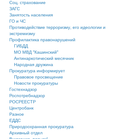
Соц. страхование
Персональные данные
ЗАГС
Занятость населения
Оценка регулирующего воздействия
ГО и ЧС
Противодействие терроризму, его идеологии и
Деятельность МУ
экстремизму
Профилактика правонарушений
Нормативы градостроительного проектирования
ГИБДД
МО МВД "Кашинский"
Правила землепользования и застройки
Антинаркотический месячник
Народная дружина
Генеральные планы
Прокуратура информирует
Правовое просвещение
Проекты планировки территории
Новости прокуратуры
Гостехнадзор
Собрание депутатов
Роспотребнадзор
РОСРЕЕСТР
Городское поселение
Центробанк
Разное
Сельские поселения
ЕДДС
Природоохранная прокуратура
Архивный отдел
Внимание, розыск!