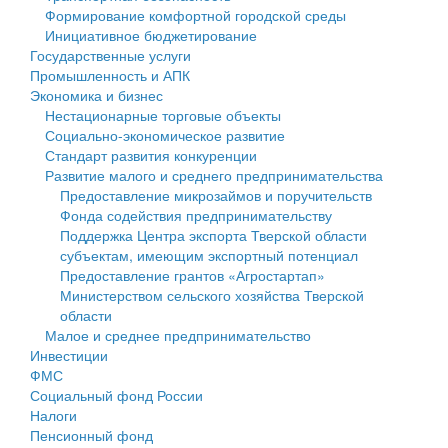
Формирование комфортной городской среды
Государственные услуги
Символика
муниципального округа Тверской области
Финансовое управление
Инициативное бюджетирование
Государственные услуги
Промышленность и АПК
Устав
Администрация Кашинского муниципального округа
Бюджет для граждан
Промышленность и АПК
Экономика и бизнес
Экономика и бизнес
Гостям округа
Тверской области
Имущество
Нестационарные торговые объекты
Социально-экономическое развитие
...
Туризм
Управление сельскими территориями
Выявление правообладателей ранее учтенных
Стандарт развития конкуренции
Развитие малого и среднего предпринимательства
Культура
Открытые данные
объектов недвижимости
Предоставление микрозаймов и поручительств
Фонда содействия предпринимательству
Образование
Работа с обращениями граждан
Имущественная поддержка субъектов малого и
Поддержка Центра экспорта Тверской области
субъектам, имеющим экспортный потенциал
Здравоохранение
Муниципальный контроль
среднего предпринимательства
Предоставление грантов «Агростартап»
Министерством сельского хозяйства Тверской
Социальная защита
Муниципальные услуги
Информационная поддержка субъектов малого и
области
Малое и среднее предпринимательство
Фотоальбом
Проекты административных регламентов
среднего предпринимательства
Инвестиции
ФМС
Антимонопольный комплаенс
Муниципальные программы
Социальный фонд России
Налоги
Противодействие коррупции
Контрольно-счетная палата
Пенсионный фонд