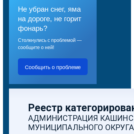
Не убран снег, яма
на дороге, не горит
фонарь?
Столкнулись с проблемой —
сообщите о ней!
Сообщить о проблеме