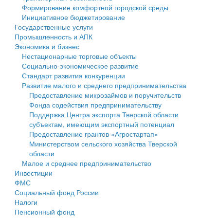
Формирование комфортной городской среды
Государственные услуги
Символика
муниципального округа Тверской области
Финансовое управление
Инициативное бюджетирование
Государственные услуги
Промышленность и АПК
Устав
Администрация Кашинского муниципального округа
Бюджет для граждан
Промышленность и АПК
Экономика и бизнес
Экономика и бизнес
Гостям округа
Тверской области
Имущество
Нестационарные торговые объекты
Социально-экономическое развитие
...
Туризм
Управление сельскими территориями
Выявление правообладателей ранее учтенных
Стандарт развития конкуренции
Развитие малого и среднего предпринимательства
Культура
Открытые данные
объектов недвижимости
Предоставление микрозаймов и поручительств
Фонда содействия предпринимательству
Образование
Работа с обращениями граждан
Имущественная поддержка субъектов малого и
Поддержка Центра экспорта Тверской области
субъектам, имеющим экспортный потенциал
Здравоохранение
Муниципальный контроль
среднего предпринимательства
Предоставление грантов «Агростартап»
Министерством сельского хозяйства Тверской
Социальная защита
Муниципальные услуги
Информационная поддержка субъектов малого и
области
Малое и среднее предпринимательство
Фотоальбом
Проекты административных регламентов
среднего предпринимательства
Инвестиции
ФМС
Антимонопольный комплаенс
Муниципальные программы
Социальный фонд России
Налоги
Противодействие коррупции
Контрольно-счетная палата
Пенсионный фонд