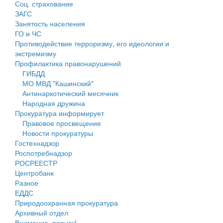
Соц. страхование
Персональные данные
ЗАГС
Занятость населения
Оценка регулирующего воздействия
ГО и ЧС
Противодействие терроризму, его идеологии и
Деятельность МУ
экстремизму
Профилактика правонарушений
Нормативы градостроительного проектирования
ГИБДД
МО МВД "Кашинский"
Правила землепользования и застройки
Антинаркотический месячник
Народная дружина
Генеральные планы
Прокуратура информирует
Правовое просвещение
Проекты планировки территории
Новости прокуратуры
Гостехнадзор
Собрание депутатов
Роспотребнадзор
РОСРЕЕСТР
Городское поселение
Центробанк
Разное
Сельские поселения
ЕДДС
Природоохранная прокуратура
Архивный отдел
Внимание, розыск!