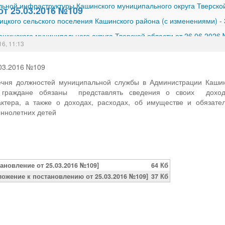
ной инфраструктуры Кашинского муниципального округа Тверской
т 25.03.2016 №109
ицкого сельского поселения Кашинского района (с изменениями)
-
шинского муниципального округа Тверской области от 26.06.2026
16, 11:13
.03.2016 №109
чня должностей муниципальной службы в Администрации Кашин
 граждане обязаны представлять сведения о своих дохода
ктера, а также о доходах, расходах, об имуществе и обязател
еннолетних детей
тановление от 25.03.2016 №109]
64 Кб
ложение к постановлению от 25.03.2016 №109]
37 Кб