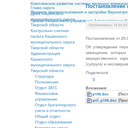
Комплексное развитие системы жилищно-коммуналь
Постановление о
Глава округа
Правила землепользования и застройки Верхнетро
Дума Кашинского
муниципального округа
Приказ Финансового управления Администрации Ка
Тверской области
Опубликовано: 18.04.20
Контрольно-счетная
палата Кашинского
Постановление от 25
муниципального округа
Об утверждении пере
Тверской области
замещении которых
Администрация
имущественного хара
Кашинского
(супруга) и несоверш
муниципального округа
Тверской области
Поделиться:
Структура
0
Полномочия
Отдел ЗАГС
Вложения:
Финансовое
p109.doc
[Пос
управление
pril_p109.doc
[При
Отдел бухгалтерского
учета и отчетности
Общий отдел
Отдел образования
Комитет по управ.