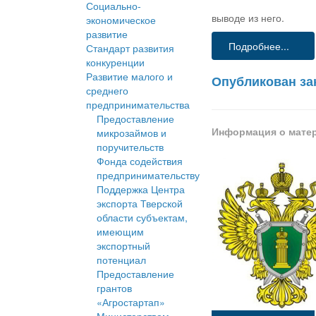
Социально-
выводе из него.
экономическое
развитие
Подробнее...
Стандарт развития
конкуренции
Развитие малого и
Опубликован за
среднего
предпринимательства
Предоставление
Информация о мате
микрозаймов и
поручительств
Фонда содействия
предпринимательству
Поддержка Центра
экспорта Тверской
области субъектам,
имеющим
экспортный
потенциал
Предоставление
грантов
«Агростартап»