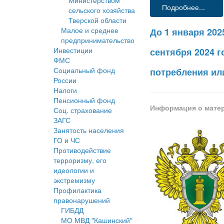
Министерством
Подробнее...
сельского хозяйства
Тверской области
Малое и среднее
До 1 января 202
предпринимательство
Инвестиции
сентября 2024 
ФМС
Социальный фонд
потребления ил
России
Налоги
Пенсионный фонд
Информация о мате
Соц. страхование
ЗАГС
Занятость населения
ГО и ЧС
Противодействие
терроризму, его
идеологии и
экстремизму
Профилактика
правонарушений
ГИБДД
МО МВД "Кашинский"