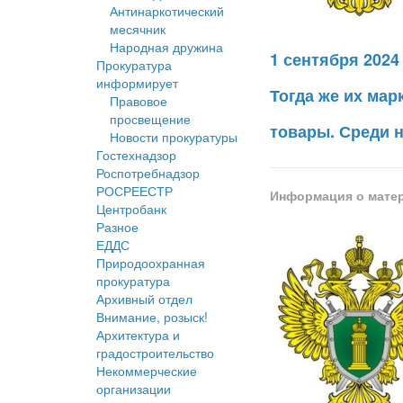
Антинаркотический
месячник
Народная дружина
1 сентября 2024
Прокуратура
информирует
Тогда же их ма
Правовое
просвещение
товары. Среди н
Новости прокуратуры
Гостехнадзор
Роспотребнадзор
РОСРЕЕСТР
Информация о мате
Центробанк
Разное
ЕДДС
Природоохранная
прокуратура
Архивный отдел
Внимание, розыск!
Архитектура и
градостроительство
Некоммерческие
организации