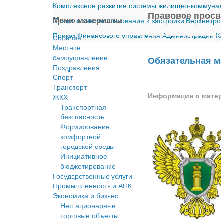
Комплексное развитие системы жилищно-коммуналь
Правовое прос
Меню материалы
Правила землепользования и застройки Верхнетро
Приказ Финансового управления Администрации Ка
События
Местное
cамоуправление
Обязательная ма
Поздравления
Спорт
Транспорт
Информация о мате
ЖКХ
Транспортная
безопасность
Формирование
комфортной
городской среды
Инициативное
бюджетирование
Государственные услуги
Промышленность и АПК
Экономика и бизнес
Нестационарные
торговые объекты