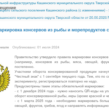
ной инфраструктуры Кашинского муниципального округа Тверской
вещение
ицкого сельского поселения Кашинского района (с изменениями)
-
шинского муниципального округа Тверской области от 26.06.2026
ркировка консервов из рыбы и морепродуктов ст
риале
Опубликовано: 01 июля 2024
Правительство утвердило правила маркировки консервов 
(например, консервов из рыбы, мяса, овощей, фрук
постепенно.
Участники оборота консервированной продукции начну
"Честный знак" с 1 сентября текущего года. Тем, кто по 
эксперименту, регистрироваться повторно не надо.
Предусмотрены такие этапы обязательной маркировки:
- с 1 декабря 2024 года - нужно наносить QR-коды на уп
оборот консервированной рыбы, икры (кроме красной и че
- с 1 марта 2025 года - необходимо маркировать больш
овощей, фруктов, грибов, ягод и направлять информацию 