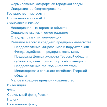
Формирование комфортной городской среды
Государственные услуги
Символика
муниципального округа Тверской области
Финансовое управление
Инициативное бюджетирование
Государственные услуги
Промышленность и АПК
Устав
Администрация Кашинского муниципального округа
Бюджет для граждан
Промышленность и АПК
Экономика и бизнес
Экономика и бизнес
Гостям округа
Тверской области
Имущество
Нестационарные торговые объекты
Социально-экономическое развитие
...
Туризм
Управление сельскими территориями
Выявление правообладателей ранее учтенных
Стандарт развития конкуренции
Развитие малого и среднего предпринимательства
Культура
Открытые данные
объектов недвижимости
Предоставление микрозаймов и поручительств
Фонда содействия предпринимательству
Образование
Работа с обращениями граждан
Имущественная поддержка субъектов малого и
Поддержка Центра экспорта Тверской области
субъектам, имеющим экспортный потенциал
Здравоохранение
Муниципальный контроль
среднего предпринимательства
Предоставление грантов «Агростартап»
Министерством сельского хозяйства Тверской
Социальная защита
Муниципальные услуги
Информационная поддержка субъектов малого и
области
Малое и среднее предпринимательство
Фотоальбом
Проекты административных регламентов
среднего предпринимательства
Инвестиции
ФМС
Антимонопольный комплаенс
Муниципальные программы
Социальный фонд России
Налоги
Противодействие коррупции
Контрольно-счетная палата
Пенсионный фонд