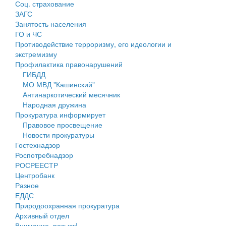
Соц. страхование
Персональные данные
ЗАГС
Занятость населения
Оценка регулирующего воздействия
ГО и ЧС
Противодействие терроризму, его идеологии и
Деятельность МУ
экстремизму
Профилактика правонарушений
Нормативы градостроительного проектирования
ГИБДД
МО МВД "Кашинский"
Правила землепользования и застройки
Антинаркотический месячник
Народная дружина
Генеральные планы
Прокуратура информирует
Правовое просвещение
Проекты планировки территории
Новости прокуратуры
Гостехнадзор
Собрание депутатов
Роспотребнадзор
РОСРЕЕСТР
Городское поселение
Центробанк
Разное
Сельские поселения
ЕДДС
Природоохранная прокуратура
Архивный отдел
Внимание, розыск!