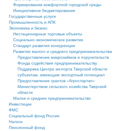
Формирование комфортной городской среды
Государственные услуги
Символика
муниципального округа Тверской области
Финансовое управление
Инициативное бюджетирование
Государственные услуги
Промышленность и АПК
Устав
Администрация Кашинского муниципального округа
Бюджет для граждан
Промышленность и АПК
Экономика и бизнес
Экономика и бизнес
Гостям округа
Тверской области
Имущество
Нестационарные торговые объекты
Социально-экономическое развитие
...
Туризм
Управление сельскими территориями
Выявление правообладателей ранее учтенных
Стандарт развития конкуренции
Развитие малого и среднего предпринимательства
Культура
Открытые данные
объектов недвижимости
Предоставление микрозаймов и поручительств
Фонда содействия предпринимательству
Образование
Работа с обращениями граждан
Имущественная поддержка субъектов малого и
Поддержка Центра экспорта Тверской области
субъектам, имеющим экспортный потенциал
Здравоохранение
Муниципальный контроль
среднего предпринимательства
Предоставление грантов «Агростартап»
Министерством сельского хозяйства Тверской
Социальная защита
Муниципальные услуги
Информационная поддержка субъектов малого и
области
Малое и среднее предпринимательство
Фотоальбом
Проекты административных регламентов
среднего предпринимательства
Инвестиции
ФМС
Антимонопольный комплаенс
Муниципальные программы
Социальный фонд России
Налоги
Противодействие коррупции
Контрольно-счетная палата
Пенсионный фонд