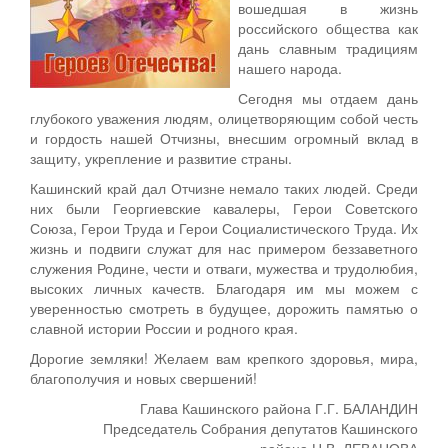
вошедшая в жизнь
российского общества как
дань славным традициям
нашего народа.
Сегодня мы отдаем дань
глубокого уважения людям, олицетворяющим собой честь
и гордость нашей Отчизны, внесшим огромный вклад в
защиту, укрепление и развитие страны.
Кашинский край дал Отчизне немало таких людей. Среди
них были Георгиевские кавалеры, Герои Советского
Союза, Герои Труда и Герои Социалистического Труда. Их
жизнь и подвиги служат для нас примером беззаветного
служения Родине, чести и отваги, мужества и трудолюбия,
высоких личных качеств. Благодаря им мы можем с
уверенностью смотреть в будущее, дорожить памятью о
славной истории России и родного края.
Дорогие земляки! Желаем вам крепкого здоровья, мира,
благополучия и новых свершений!
Глава Кашинского района Г.Г. БАЛАНДИН
Председатель Собрания депутатов Кашинского
района Н.В. ЛЕВАНОВА