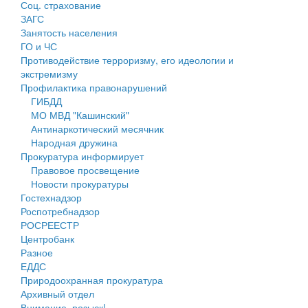
Соц. страхование
Персональные данные
ЗАГС
Занятость населения
Оценка регулирующего воздействия
ГО и ЧС
Противодействие терроризму, его идеологии и
Деятельность МУ
экстремизму
Профилактика правонарушений
Нормативы градостроительного проектирования
ГИБДД
МО МВД "Кашинский"
Правила землепользования и застройки
Антинаркотический месячник
Народная дружина
Генеральные планы
Прокуратура информирует
Правовое просвещение
Проекты планировки территории
Новости прокуратуры
Гостехнадзор
Собрание депутатов
Роспотребнадзор
РОСРЕЕСТР
Городское поселение
Центробанк
Разное
Сельские поселения
ЕДДС
Природоохранная прокуратура
Архивный отдел
Внимание, розыск!