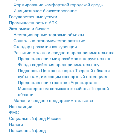
Формирование комфортной городской среды
Государственные услуги
Символика
муниципального округа Тверской области
Финансовое управление
Инициативное бюджетирование
Государственные услуги
Промышленность и АПК
Устав
Администрация Кашинского муниципального округа
Бюджет для граждан
Промышленность и АПК
Экономика и бизнес
Экономика и бизнес
Гостям округа
Тверской области
Имущество
Нестационарные торговые объекты
Социально-экономическое развитие
...
Туризм
Управление сельскими территориями
Выявление правообладателей ранее учтенных
Стандарт развития конкуренции
Развитие малого и среднего предпринимательства
Культура
Открытые данные
объектов недвижимости
Предоставление микрозаймов и поручительств
Фонда содействия предпринимательству
Образование
Работа с обращениями граждан
Имущественная поддержка субъектов малого и
Поддержка Центра экспорта Тверской области
субъектам, имеющим экспортный потенциал
Здравоохранение
Муниципальный контроль
среднего предпринимательства
Предоставление грантов «Агростартап»
Министерством сельского хозяйства Тверской
Социальная защита
Муниципальные услуги
Информационная поддержка субъектов малого и
области
Малое и среднее предпринимательство
Фотоальбом
Проекты административных регламентов
среднего предпринимательства
Инвестиции
ФМС
Антимонопольный комплаенс
Муниципальные программы
Социальный фонд России
Налоги
Противодействие коррупции
Контрольно-счетная палата
Пенсионный фонд