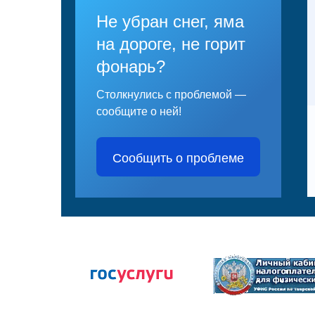
Не убран снег, яма
на дороге, не горит
фонарь?
Столкнулись с проблемой —
сообщите о ней!
Сообщить о проблеме