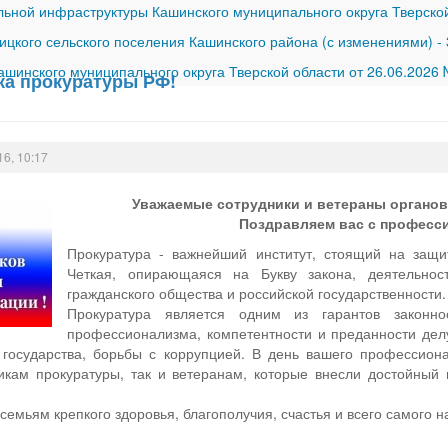
ной инфраструктуры Кашинского муниципального округа Тверской
ицкого сельского поселения Кашинского района (с изменениями)
-
шинского муниципального округа Тверской области от 26.06.2026
ка прокуратуры РФ!
16, 10:17
Уважаемые сотрудники и ветераны органо
Поздравляем вас с професс
Прокуратура - важнейший институт, стоящий на защит
Четкая, опирающаяся на Букву закона, деятельност
гражданского общества и российской государственности.
Прокуратура является одним из гарантов законн
профессионализма, компетентности и преданности дел
 государства, борьбы с коррупцией. В день вашего профессион
кам прокуратуры, так и ветеранам, которые внесли достойный 
емьям крепкого здоровья, благополучия, счастья и всего самого н