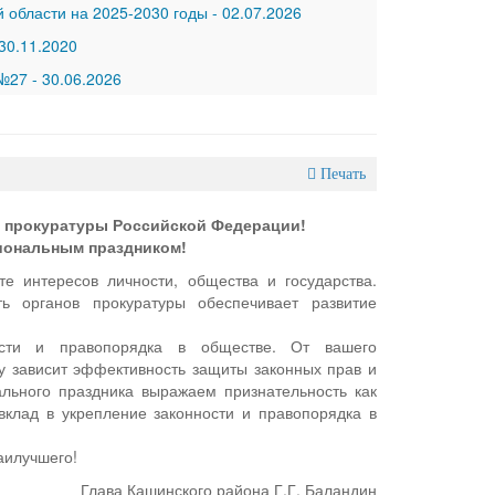
 области на 2025-2030 годы
-
02.07.2026
30.11.2020
 №27
-
30.06.2026
Печать
в прокуратуры Российской Федерации!
иональным праздником!
е интересов личности, общества и государства.
ь органов прокуратуры обеспечивает развитие
ости и правопорядка в обществе. От вашего
у зависит эффективность защиты законных прав и
ального праздника выражаем признательность как
вклад в укрепление законности и правопорядка в
аилучшего!
Глава Кашинского района Г.Г. Баландин