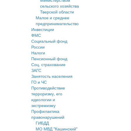
Министерством
сельского хозяйства
Тверской области
Малое и среднее
предпринимательство
Инвестиции
ФМС
Социальный фонд
России
Налоги
Пенсионный фонд
Соц. страхование
ЗАГС
Занятость населения
ГО и ЧС
Противодействие
терроризму, его
идеологии и
экстремизму
Профилактика
правонарушений
ГИБДД
МО МВД "Кашинский"