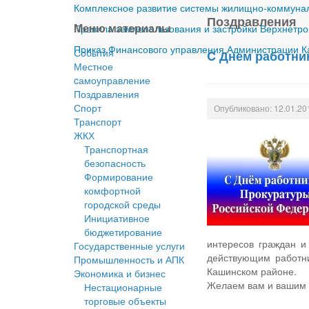
Комплексное развитие системы жилищно-коммуналь
Поздравления
Меню материалы
Правила землепользования и застройки Верхнетро
Приказ Финансового управления Администрации Ка
События
C Днем работни
Местное
cамоуправление
Поздравления
Спорт
Опубликовано: 12.01.20
Транспорт
ЖКХ
Транспортная
безопасность
Формирование
комфортной
городской среды
Инициативное
бюджетирование
интересов граждан и
Государственные услуги
действующим работни
Промышленность и АПК
Кашинском районе.
Экономика и бизнес
Желаем вам и вашим с
Нестационарные
торговые объекты