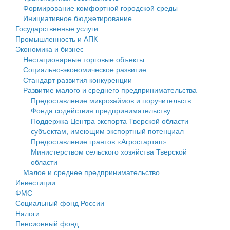
Формирование комфортной городской среды
Государственные услуги
Символика
муниципального округа Тверской области
Финансовое управление
Инициативное бюджетирование
Государственные услуги
Промышленность и АПК
Устав
Администрация Кашинского муниципального округа
Бюджет для граждан
Промышленность и АПК
Экономика и бизнес
Экономика и бизнес
Гостям округа
Тверской области
Имущество
Нестационарные торговые объекты
Социально-экономическое развитие
...
Туризм
Управление сельскими территориями
Выявление правообладателей ранее учтенных
Стандарт развития конкуренции
Развитие малого и среднего предпринимательства
Культура
Открытые данные
объектов недвижимости
Предоставление микрозаймов и поручительств
Фонда содействия предпринимательству
Образование
Работа с обращениями граждан
Имущественная поддержка субъектов малого и
Поддержка Центра экспорта Тверской области
субъектам, имеющим экспортный потенциал
Здравоохранение
Муниципальный контроль
среднего предпринимательства
Предоставление грантов «Агростартап»
Министерством сельского хозяйства Тверской
Социальная защита
Муниципальные услуги
Информационная поддержка субъектов малого и
области
Малое и среднее предпринимательство
Фотоальбом
Проекты административных регламентов
среднего предпринимательства
Инвестиции
ФМС
Антимонопольный комплаенс
Муниципальные программы
Социальный фонд России
Налоги
Противодействие коррупции
Контрольно-счетная палата
Пенсионный фонд