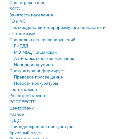
Соц. страхование
Персональные данные
ЗАГС
Занятость населения
Оценка регулирующего воздействия
ГО и ЧС
Противодействие терроризму, его идеологии и
Деятельность МУ
экстремизму
Профилактика правонарушений
Нормативы градостроительного проектирования
ГИБДД
МО МВД "Кашинский"
Правила землепользования и застройки
Антинаркотический месячник
Народная дружина
Генеральные планы
Прокуратура информирует
Правовое просвещение
Проекты планировки территории
Новости прокуратуры
Гостехнадзор
Собрание депутатов
Роспотребнадзор
РОСРЕЕСТР
Городское поселение
Центробанк
Разное
Сельские поселения
ЕДДС
Природоохранная прокуратура
Архивный отдел
Внимание, розыск!