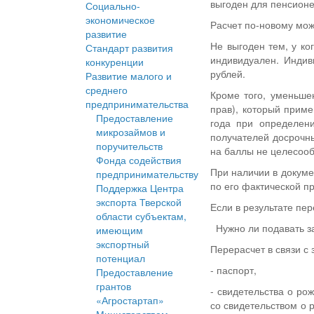
выгоден для пенсионе
Социально-
экономическое
Расчет по-новому мож
развитие
Не выгоден тем, у ко
Стандарт развития
индивидуален. Индив
конкуренции
рублей.
Развитие малого и
среднего
Кроме того, уменьше
предпринимательства
прав), который приме
Предоставление
года при определен
микрозаймов и
получателей досрочны
поручительств
на баллы не целесооб
Фонда содействия
При наличии в докуме
предпринимательству
по его фактической п
Поддержка Центра
экспорта Тверской
Если в результате пе
области субъектам,
Нужно ли подавать з
имеющим
экспортный
Перерасчет в связи с
потенциал
- паспорт,
Предоставление
грантов
- свидетельства о ро
«Агростартап»
со свидетельством о 