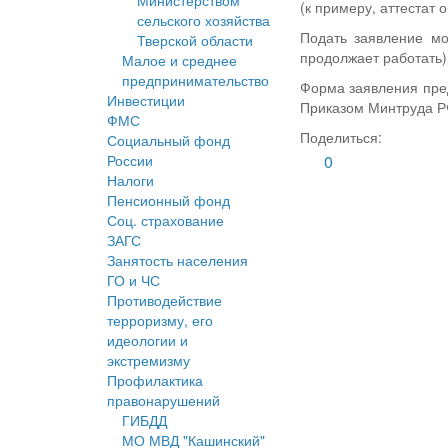
Министерством
(к примеру, аттестат 
сельского хозяйства
Подать заявление м
Тверской области
продолжает работать)
Малое и среднее
предпринимательство
Форма заявления пре
Инвестиции
Приказом Минтруда РФ
ФМС
Поделиться:
Социальный фонд
России
0
Налоги
Пенсионный фонд
Соц. страхование
ЗАГС
Занятость населения
ГО и ЧС
Противодействие
терроризму, его
идеологии и
экстремизму
Профилактика
правонарушений
ГИБДД
МО МВД "Кашинский"