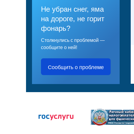
Не убран снег, яма
на дороге, не горит
фонарь?
Столкнулись с проблемой —
сообщите о ней!
Сообщить о проблеме