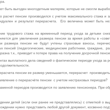
ра.
ет быть выгоден многодетным матерям, которые не смогли выработ
го расчет пенсии производился с учетом максимального стажа и з
идуален и результат перерасчета. Его величина может быть не
ние трудового стажа на временный период ухода за детьми сни
няется для увеличения размера пенсии за время работы в «сове
ии размера пенсии не будут учтены страховые взносы, переч
х пенсий (педагогические, медицинские работники, граждане, ра
разна т.к., приводит к потере права на получение досрочной пенси
нтах выплатного дела сведений о фактическом периоде ухода за р
родолжительности.
рерасчета пенсии ее размер уменьшается, перерасчет производить
аявление о перерасчёте пенсии с учетом нестраховых периодов?
 заменой периодов производится по заявлению пенсионера. При о
ждении детей (если они ранее не представлялись) с отметкой о вы
рождении нужно представить любой другой документ, косвенно по