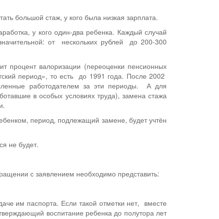
ать большой стаж, у кого была низкая зарплата.
аработка, у кого один-два ребенка. Каждый случай
значительной: от нескольких рублей до 200-300
зит процент валоризации (переоценки пенсионных
тский период», то есть до 1991 года. После 2002
исленные работодателем за эти периоды. А для
ботавшие в особых условиях труда), замена стажа
и.
ебенком, период, подлежащий замене, будет учтён
ся не будет.
бращении с заявлением необходимо представить:
даче им паспорта. Если такой отметки нет, вместе
дтверждающий воспитание ребенка до полутора лет