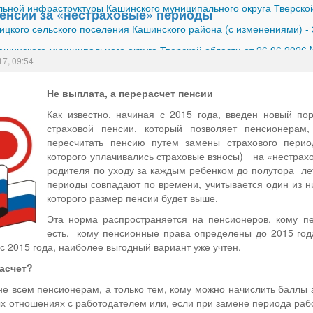
ной инфраструктуры Кашинского муниципального округа Тверской
пенсии за «нестраховые» периоды
ицкого сельского поселения Кашинского района (с изменениями)
-
шинского муниципального округа Тверской области от 26.06.2026
17, 09:54
Не выплата, а перерасчет пенсии
Как известно, начиная с 2015 года, введен новый п
страховой пенсии, который позволяет пенсионерам
пересчитать пенсию путем замены страхового перио
которого уплачивались страховые взносы) на «нестрах
родителя по уходу за каждым ребенком до полутора лет
периоды совпадают по времени, учитывается один из них
которого размер пенсии будет выше.
Эта норма распространяется на пенсионеров, кому пе
есть, кому пенсионные права определены до 2015 год
 2015 года, наиболее выгодный вариант уже учтен.
асчет?
е всем пенсионерам, а только тем, кому можно начислить баллы з
ых отношениях с работодателем или, если при замене периода раб