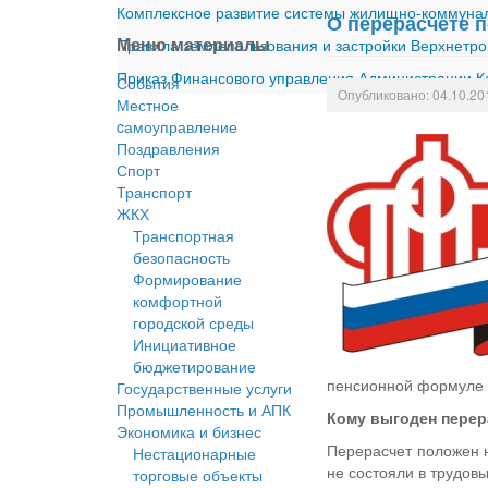
Комплексное развитие системы жилищно-коммуналь
О перерасчете 
Меню материалы
Правила землепользования и застройки Верхнетро
Приказ Финансового управления Администрации Ка
События
Опубликовано: 04.10.20
Местное
cамоуправление
Поздравления
Спорт
Транспорт
ЖКХ
Транспортная
безопасность
Формирование
комфортной
городской среды
Инициативное
бюджетирование
пенсионной формуле с
Государственные услуги
Промышленность и АПК
Кому выгоден перер
Экономика и бизнес
Перерасчет положен н
Нестационарные
не состояли в трудов
торговые объекты