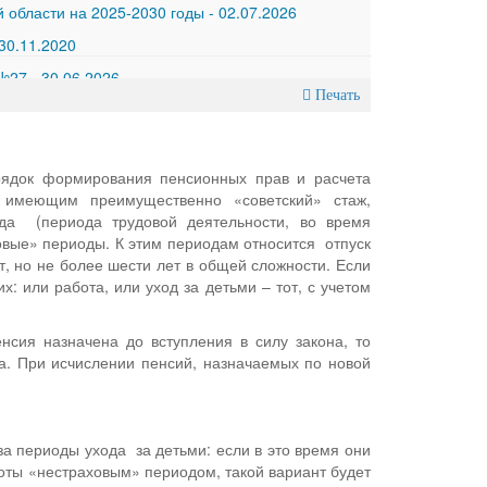
 области на 2025-2030 годы
-
02.07.2026
30.11.2020
 №27
-
30.06.2026
Печать
орядок формирования пенсионных прав и расчета
, имеющим преимущественно «советский» стаж,
да (периода трудовой деятельности, во время
овые» периоды. К этим периодам относится отпуск
, но не более шести лет в общей сложности. Если
: или работа, или уход за детьми – тот, с учетом
нсия назначена до вступления в силу закона, то
а. При исчислении пенсий, назначаемых по новой
а периоды ухода за детьми: если в это время они
оты «нестраховым» периодом, такой вариант будет