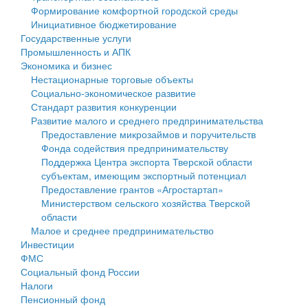
Формирование комфортной городской среды
Государственные услуги
Символика
муниципального округа Тверской области
Финансовое управление
Инициативное бюджетирование
Государственные услуги
Промышленность и АПК
Устав
Администрация Кашинского муниципального округа
Бюджет для граждан
Промышленность и АПК
Экономика и бизнес
Экономика и бизнес
Гостям округа
Тверской области
Имущество
Нестационарные торговые объекты
Социально-экономическое развитие
...
Туризм
Управление сельскими территориями
Выявление правообладателей ранее учтенных
Стандарт развития конкуренции
Развитие малого и среднего предпринимательства
Культура
Открытые данные
объектов недвижимости
Предоставление микрозаймов и поручительств
Фонда содействия предпринимательству
Образование
Работа с обращениями граждан
Имущественная поддержка субъектов малого и
Поддержка Центра экспорта Тверской области
субъектам, имеющим экспортный потенциал
Здравоохранение
Муниципальный контроль
среднего предпринимательства
Предоставление грантов «Агростартап»
Министерством сельского хозяйства Тверской
Социальная защита
Муниципальные услуги
Информационная поддержка субъектов малого и
области
Малое и среднее предпринимательство
Фотоальбом
Проекты административных регламентов
среднего предпринимательства
Инвестиции
ФМС
Антимонопольный комплаенс
Муниципальные программы
Социальный фонд России
Налоги
Противодействие коррупции
Контрольно-счетная палата
Пенсионный фонд