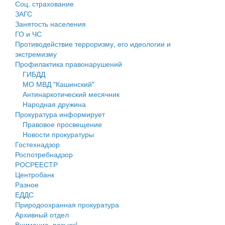
Соц. страхование
Персональные данные
ЗАГС
Занятость населения
Оценка регулирующего воздействия
ГО и ЧС
Противодействие терроризму, его идеологии и
Деятельность МУ
экстремизму
Профилактика правонарушений
Нормативы градостроительного проектирования
ГИБДД
МО МВД "Кашинский"
Правила землепользования и застройки
Антинаркотический месячник
Народная дружина
Генеральные планы
Прокуратура информирует
Правовое просвещение
Проекты планировки территории
Новости прокуратуры
Гостехнадзор
Собрание депутатов
Роспотребнадзор
РОСРЕЕСТР
Городское поселение
Центробанк
Разное
Сельские поселения
ЕДДС
Природоохранная прокуратура
Архивный отдел
Внимание, розыск!