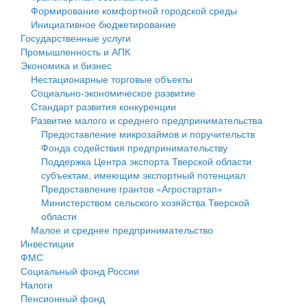
Формирование комфортной городской среды
Государственные услуги
Символика
муниципального округа Тверской области
Финансовое управление
Инициативное бюджетирование
Государственные услуги
Промышленность и АПК
Устав
Администрация Кашинского муниципального округа
Бюджет для граждан
Промышленность и АПК
Экономика и бизнес
Экономика и бизнес
Гостям округа
Тверской области
Имущество
Нестационарные торговые объекты
Социально-экономическое развитие
...
Туризм
Управление сельскими территориями
Выявление правообладателей ранее учтенных
Стандарт развития конкуренции
Развитие малого и среднего предпринимательства
Культура
Открытые данные
объектов недвижимости
Предоставление микрозаймов и поручительств
Фонда содействия предпринимательству
Образование
Работа с обращениями граждан
Имущественная поддержка субъектов малого и
Поддержка Центра экспорта Тверской области
субъектам, имеющим экспортный потенциал
Здравоохранение
Муниципальный контроль
среднего предпринимательства
Предоставление грантов «Агростартап»
Министерством сельского хозяйства Тверской
Социальная защита
Муниципальные услуги
Информационная поддержка субъектов малого и
области
Малое и среднее предпринимательство
Фотоальбом
Проекты административных регламентов
среднего предпринимательства
Инвестиции
ФМС
Антимонопольный комплаенс
Муниципальные программы
Социальный фонд России
Налоги
Противодействие коррупции
Контрольно-счетная палата
Пенсионный фонд