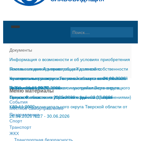
Главная
Документы
Информация о возможности и об условиях приобретения
Материалы
земельных долей в праве общей долевой собственности
Постановление Администрации Кашинского
Округ
События
на земельные участки из земель сельскохозяйственного
муниципального округа Тверской области от 04.08.2026
Комплексное развитие системы жилищно-коммунальной
Местное самоуправление
Местное cамоуправление
Общая информация
назначения
№700
инфраструктуры Кашинского муниципального округа
Правила землепользования и застройки Верхнетроицкого
-
06.08.2026
-
29.07.2026
Меню материалы
Тверской области на 2025-2030 годы
сельского поселения Кашинского района (с изменениями)
Приказ Финансового управления Администрации
-
02.07.2026
Документы
Поздравления
Год памяти и славы
Глава округа
События
-
Кашинского муниципального округа Тверской области от
30.11.2020
Местное cамоуправление
Контакты
Спорт
Герои Советского Союза
Дума Кашинского муниципального округа Тверской
Глава округа
Поздравления
26.06.2026 №27
-
30.06.2026
Спорт
ГИБДД
Почетные граждане
области
Дума
О нас
Транспорт
ЖКХ
ЖКХ
История
Контрольно-счетная палата Кашинского
Администрация
Интернет-приемная
Транспортная безопасность