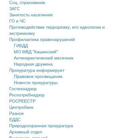
Соц. страхование
Персональные данные
ЗАГС
Занятость населения
Оценка регулирующего воздействия
ГО и ЧС
Противодействие терроризму, его идеологии и
Деятельность МУ
экстремизму
Профилактика правонарушений
Нормативы градостроительного проектирования
ГИБДД
МО МВД "Кашинский"
Правила землепользования и застройки
Антинаркотический месячник
Народная дружина
Генеральные планы
Прокуратура информирует
Правовое просвещение
Проекты планировки территории
Новости прокуратуры
Гостехнадзор
Собрание депутатов
Роспотребнадзор
РОСРЕЕСТР
Городское поселение
Центробанк
Разное
Сельские поселения
ЕДДС
Природоохранная прокуратура
Архивный отдел
Внимание, розыск!