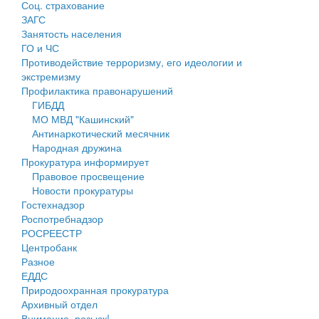
Соц. страхование
Персональные данные
ЗАГС
Занятость населения
Оценка регулирующего воздействия
ГО и ЧС
Противодействие терроризму, его идеологии и
Деятельность МУ
экстремизму
Профилактика правонарушений
Нормативы градостроительного проектирования
ГИБДД
МО МВД "Кашинский"
Правила землепользования и застройки
Антинаркотический месячник
Народная дружина
Генеральные планы
Прокуратура информирует
Правовое просвещение
Проекты планировки территории
Новости прокуратуры
Гостехнадзор
Собрание депутатов
Роспотребнадзор
РОСРЕЕСТР
Городское поселение
Центробанк
Разное
Сельские поселения
ЕДДС
Природоохранная прокуратура
Архивный отдел
Внимание, розыск!