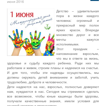
июня 2016
Детство – удивительная
пора в жизни каждого
человека: огромный и
прекрасный мир полон
ярких красок. Впереди
множество дорог и все
мечты кажутся
исполнимыми.
Этот праздник –
напоминание взрослым,
что мы в ответе за жизнь,
здоровье и судьбу каждого ребенка. Ради них мы
работаем и живем, строим планы и надеемся на счастье.
И для того, чтобы эти надежды осуществились, мы
должны окружать детей вниманием и заботой, учить
трудолюбию, доброте и человечности.
Дети надеются на нас, взрослых, полностью доверяют
нам, нуждаются в нас. Сегодня мы стремимся сделать
все возможное, чтобы юные кашинцы были здоровы,
получали качественные знания, имели условия для
занятий спортом и творчеством.