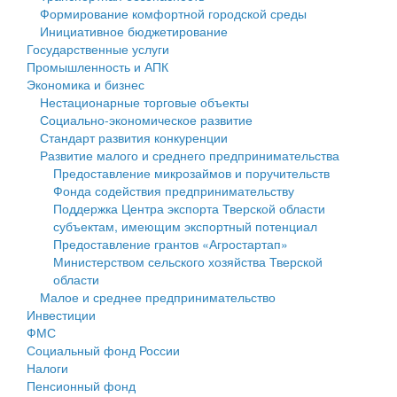
Формирование комфортной городской среды
Государственные услуги
Символика
муниципального округа Тверской области
Финансовое управление
Инициативное бюджетирование
Государственные услуги
Промышленность и АПК
Устав
Администрация Кашинского муниципального округа
Бюджет для граждан
Промышленность и АПК
Экономика и бизнес
Экономика и бизнес
Гостям округа
Тверской области
Имущество
Нестационарные торговые объекты
Социально-экономическое развитие
...
Туризм
Управление сельскими территориями
Выявление правообладателей ранее учтенных
Стандарт развития конкуренции
Развитие малого и среднего предпринимательства
Культура
Открытые данные
объектов недвижимости
Предоставление микрозаймов и поручительств
Фонда содействия предпринимательству
Образование
Работа с обращениями граждан
Имущественная поддержка субъектов малого и
Поддержка Центра экспорта Тверской области
субъектам, имеющим экспортный потенциал
Здравоохранение
Муниципальный контроль
среднего предпринимательства
Предоставление грантов «Агростартап»
Министерством сельского хозяйства Тверской
Социальная защита
Муниципальные услуги
Информационная поддержка субъектов малого и
области
Малое и среднее предпринимательство
Фотоальбом
Проекты административных регламентов
среднего предпринимательства
Инвестиции
ФМС
Антимонопольный комплаенс
Муниципальные программы
Социальный фонд России
Налоги
Противодействие коррупции
Контрольно-счетная палата
Пенсионный фонд