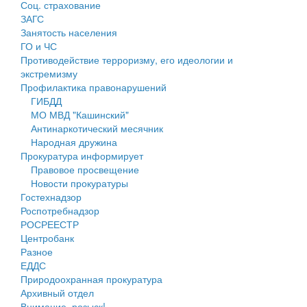
Соц. страхование
Персональные данные
ЗАГС
Занятость населения
Оценка регулирующего воздействия
ГО и ЧС
Противодействие терроризму, его идеологии и
Деятельность МУ
экстремизму
Профилактика правонарушений
Нормативы градостроительного проектирования
ГИБДД
МО МВД "Кашинский"
Правила землепользования и застройки
Антинаркотический месячник
Народная дружина
Генеральные планы
Прокуратура информирует
Правовое просвещение
Проекты планировки территории
Новости прокуратуры
Гостехнадзор
Собрание депутатов
Роспотребнадзор
РОСРЕЕСТР
Городское поселение
Центробанк
Разное
Сельские поселения
ЕДДС
Природоохранная прокуратура
Архивный отдел
Внимание, розыск!