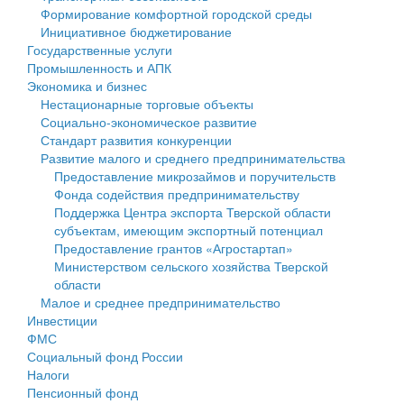
Формирование комфортной городской среды
Государственные услуги
Символика
муниципального округа Тверской области
Финансовое управление
Инициативное бюджетирование
Государственные услуги
Промышленность и АПК
Устав
Администрация Кашинского муниципального округа
Бюджет для граждан
Промышленность и АПК
Экономика и бизнес
Экономика и бизнес
Гостям округа
Тверской области
Имущество
Нестационарные торговые объекты
Социально-экономическое развитие
...
Туризм
Управление сельскими территориями
Выявление правообладателей ранее учтенных
Стандарт развития конкуренции
Развитие малого и среднего предпринимательства
Культура
Открытые данные
объектов недвижимости
Предоставление микрозаймов и поручительств
Фонда содействия предпринимательству
Образование
Работа с обращениями граждан
Имущественная поддержка субъектов малого и
Поддержка Центра экспорта Тверской области
субъектам, имеющим экспортный потенциал
Здравоохранение
Муниципальный контроль
среднего предпринимательства
Предоставление грантов «Агростартап»
Министерством сельского хозяйства Тверской
Социальная защита
Муниципальные услуги
Информационная поддержка субъектов малого и
области
Малое и среднее предпринимательство
Фотоальбом
Проекты административных регламентов
среднего предпринимательства
Инвестиции
ФМС
Антимонопольный комплаенс
Муниципальные программы
Социальный фонд России
Налоги
Противодействие коррупции
Контрольно-счетная палата
Пенсионный фонд