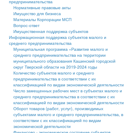
предпринимательства
Нормативные правовые акты
Государственные услуги
Символика
муниципального округа Тверской области
Финансовое управление
Имущество для бизнеса
Материалы Корпорации МСП
Промышленность и АПК
Устав
Администрация Кашинского муниципального округа
Бюджет для граждан
Вопрос-ответ
Имущественная поддержка субъектов
Экономика и бизнес
Гостям округа
Тверской области
Имущество
Информационная поддержка субъектов малого и
среднего предпринимательства
...
Туризм
Управление сельскими территориями
Выявление правообладателей ранее учтенных
Муниципальная программа «Развитие малого и
среднего предпринимательства на территории
Культура
Открытые данные
объектов недвижимости
муниципального образования Кашинский городской
округ Тверской области на 2019-2024 годы
Образование
Работа с обращениями граждан
Имущественная поддержка субъектов малого и
Количество субъектов малого и среднего
предпринимательства в соответствии с их
Здравоохранение
Муниципальный контроль
среднего предпринимательства
классификацией по видам экономической деятельности
Число замещенных рабочих мест в субъектах малого и
Социальная защита
Муниципальные услуги
Информационная поддержка субъектов малого и
среднего предпринимательства в соответствии с их
классификацией по видам экономической деятельности
Фотоальбом
Проекты административных регламентов
среднего предпринимательства
Оборот товаров (работ, услуг), производимых
субъектами малого и среднего предпринимательства, в
Антимонопольный комплаенс
Муниципальные программы
соответствии с их классификацией по видам
экономической деятельности
Противодействие коррупции
Контрольно-счетная палата
Финансово - экономическое состояние субъектов