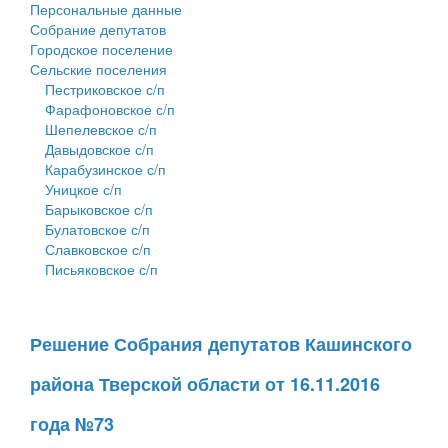
Персональные данные
Собрание депутатов
Городское поселение
Сельские поселения
Пестриковское с/п
Фарафоновское с/п
Шепелевское с/п
Давыдовское с/п
Карабузинское с/п
Уницкое с/п
Барыковское с/п
Булатовское с/п
Славковское с/п
Письяковское с/п
Решение Собрания депутатов Кашинского
района Тверской области от 16.11.2016
года №73