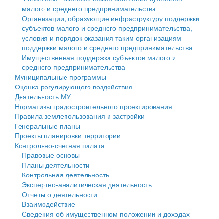
малого и среднего предпринимательства
Персональные данные
Организации, образующие инфраструктуру поддержки
субъектов малого и среднего предпринимательства,
Оценка регулирующего воздействия
условия и порядок оказания таким организациям
поддержки малого и среднего предпринимательства
Деятельность МУ
Имущественная поддержка субъектов малого и
среднего предпринимательства
Нормативы градостроительного проектирования
Муниципальные программы
Оценка регулирующего воздействия
Правила землепользования и застройки
Деятельность МУ
Нормативы градостроительного проектирования
Генеральные планы
Правила землепользования и застройки
Генеральные планы
Проекты планировки территории
Проекты планировки территории
Контрольно-счетная палата
Собрание депутатов
Правовые основы
Планы деятельности
Городское поселение
Контрольная деятельность
Экспертно-аналитическая деятельность
Сельские поселения
Отчеты о деятельности
Взаимодействие
Сведения об имущественном положении и доходах