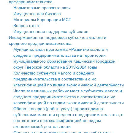
предпринимательства
Нормативные правовые акты
Государственные услуги
Символика
муниципального округа Тверской области
Финансовое управление
Имущество для бизнеса
Материалы Корпорации МСП
Промышленность и АПК
Устав
Администрация Кашинского муниципального округа
Бюджет для граждан
Вопрос-ответ
Имущественная поддержка субъектов
Экономика и бизнес
Гостям округа
Тверской области
Имущество
Информационная поддержка субъектов малого и
среднего предпринимательства
...
Туризм
Управление сельскими территориями
Выявление правообладателей ранее учтенных
Муниципальная программа «Развитие малого и
среднего предпринимательства на территории
Культура
Открытые данные
объектов недвижимости
муниципального образования Кашинский городской
округ Тверской области на 2019-2024 годы
Образование
Работа с обращениями граждан
Имущественная поддержка субъектов малого и
Количество субъектов малого и среднего
предпринимательства в соответствии с их
Здравоохранение
Муниципальный контроль
среднего предпринимательства
классификацией по видам экономической деятельности
Число замещенных рабочих мест в субъектах малого и
Социальная защита
Муниципальные услуги
Информационная поддержка субъектов малого и
среднего предпринимательства в соответствии с их
классификацией по видам экономической деятельности
Фотоальбом
Проекты административных регламентов
среднего предпринимательства
Оборот товаров (работ, услуг), производимых
субъектами малого и среднего предпринимательства, в
Антимонопольный комплаенс
Муниципальные программы
соответствии с их классификацией по видам
экономической деятельности
Противодействие коррупции
Контрольно-счетная палата
Финансово - экономическое состояние субъектов