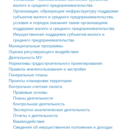
малого и среднего предпринимательства
Персональные данные
Организации, образующие инфраструктуру поддержки
субъектов малого и среднего предпринимательства,
Оценка регулирующего воздействия
условия и порядок оказания таким организациям
поддержки малого и среднего предпринимательства
Деятельность МУ
Имущественная поддержка субъектов малого и
среднего предпринимательства
Нормативы градостроительного проектирования
Муниципальные программы
Оценка регулирующего воздействия
Правила землепользования и застройки
Деятельность МУ
Нормативы градостроительного проектирования
Генеральные планы
Правила землепользования и застройки
Генеральные планы
Проекты планировки территории
Проекты планировки территории
Контрольно-счетная палата
Собрание депутатов
Правовые основы
Планы деятельности
Городское поселение
Контрольная деятельность
Экспертно-аналитическая деятельность
Сельские поселения
Отчеты о деятельности
Взаимодействие
Сведения об имущественном положении и доходах