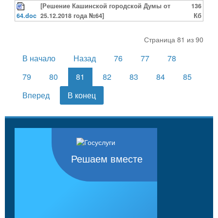
[Решение Кашинской городской Думы от
136
64.doc
25.12.2018 года №64]
Кб
Страница 81 из 90
В начало
Назад
76
77
78
79
80
81
82
83
84
85
Вперед
В конец
Решаем вместе