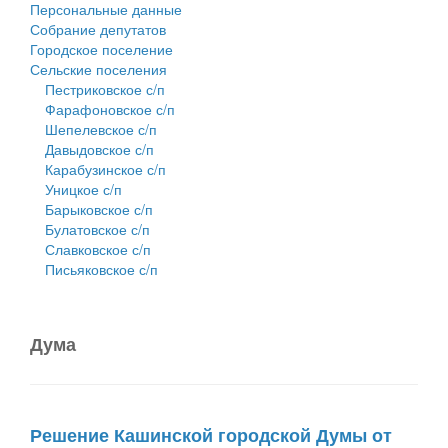
Персональные данные
Собрание депутатов
Городское поселение
Сельские поселения
Пестриковское с/п
Фарафоновское с/п
Шепелевское с/п
Давыдовское с/п
Карабузинское с/п
Уницкое с/п
Барыковское с/п
Булатовское с/п
Славковское с/п
Письяковское с/п
Дума
Решение Кашинской городской Думы от