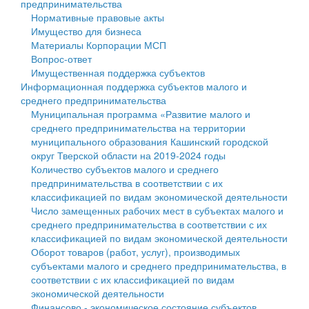
предпринимательства
Нормативные правовые акты
Государственные услуги
Символика
муниципального округа Тверской области
Финансовое управление
Имущество для бизнеса
Материалы Корпорации МСП
Промышленность и АПК
Устав
Администрация Кашинского муниципального округа
Бюджет для граждан
Вопрос-ответ
Имущественная поддержка субъектов
Экономика и бизнес
Гостям округа
Тверской области
Имущество
Информационная поддержка субъектов малого и
среднего предпринимательства
...
Туризм
Управление сельскими территориями
Выявление правообладателей ранее учтенных
Муниципальная программа «Развитие малого и
среднего предпринимательства на территории
Культура
Открытые данные
объектов недвижимости
муниципального образования Кашинский городской
округ Тверской области на 2019-2024 годы
Образование
Работа с обращениями граждан
Имущественная поддержка субъектов малого и
Количество субъектов малого и среднего
предпринимательства в соответствии с их
Здравоохранение
Муниципальный контроль
среднего предпринимательства
классификацией по видам экономической деятельности
Число замещенных рабочих мест в субъектах малого и
Социальная защита
Муниципальные услуги
Информационная поддержка субъектов малого и
среднего предпринимательства в соответствии с их
классификацией по видам экономической деятельности
Фотоальбом
Проекты административных регламентов
среднего предпринимательства
Оборот товаров (работ, услуг), производимых
субъектами малого и среднего предпринимательства, в
Антимонопольный комплаенс
Муниципальные программы
соответствии с их классификацией по видам
экономической деятельности
Противодействие коррупции
Контрольно-счетная палата
Финансово - экономическое состояние субъектов