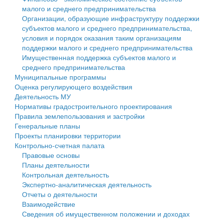
малого и среднего предпринимательства
Персональные данные
Организации, образующие инфраструктуру поддержки
субъектов малого и среднего предпринимательства,
Оценка регулирующего воздействия
условия и порядок оказания таким организациям
поддержки малого и среднего предпринимательства
Деятельность МУ
Имущественная поддержка субъектов малого и
среднего предпринимательства
Нормативы градостроительного проектирования
Муниципальные программы
Оценка регулирующего воздействия
Правила землепользования и застройки
Деятельность МУ
Нормативы градостроительного проектирования
Генеральные планы
Правила землепользования и застройки
Генеральные планы
Проекты планировки территории
Проекты планировки территории
Контрольно-счетная палата
Собрание депутатов
Правовые основы
Планы деятельности
Городское поселение
Контрольная деятельность
Экспертно-аналитическая деятельность
Сельские поселения
Отчеты о деятельности
Взаимодействие
Сведения об имущественном положении и доходах