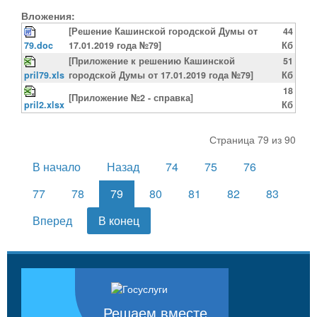
Вложения:
[Решение Кашинской городской Думы от
44
79.doc
17.01.2019 года №79]
Кб
[Приложение к решению Кашинской
51
pril79.xls
городской Думы от 17.01.2019 года №79]
Кб
18
[Приложение №2 - справка]
pril2.xlsx
Кб
Страница 79 из 90
В начало
Назад
74
75
76
77
78
79
80
81
82
83
Вперед
В конец
Решаем вместе