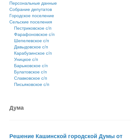
Персональные данные
Собрание депутатов
Городское поселение
Сельские поселения
Пестриковское с/п
Фарафоновское с/п
Шепелевское с/п
Давыдовское с/п
Карабузинское с/п
Уницкое с/п
Барыковское с/п
Булатовское с/п
Славковское с/п
Письяковское с/п
Дума
Решение Кашинской городской Думы от