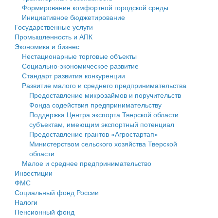
Формирование комфортной городской среды
Государственные услуги
Символика
муниципального округа Тверской области
Финансовое управление
Инициативное бюджетирование
Государственные услуги
Промышленность и АПК
Устав
Администрация Кашинского муниципального округа
Бюджет для граждан
Промышленность и АПК
Экономика и бизнес
Экономика и бизнес
Гостям округа
Тверской области
Имущество
Нестационарные торговые объекты
Социально-экономическое развитие
...
Туризм
Управление сельскими территориями
Выявление правообладателей ранее учтенных
Стандарт развития конкуренции
Развитие малого и среднего предпринимательства
Культура
Открытые данные
объектов недвижимости
Предоставление микрозаймов и поручительств
Фонда содействия предпринимательству
Образование
Работа с обращениями граждан
Имущественная поддержка субъектов малого и
Поддержка Центра экспорта Тверской области
субъектам, имеющим экспортный потенциал
Здравоохранение
Муниципальный контроль
среднего предпринимательства
Предоставление грантов «Агростартап»
Министерством сельского хозяйства Тверской
Социальная защита
Муниципальные услуги
Информационная поддержка субъектов малого и
области
Малое и среднее предпринимательство
Фотоальбом
Проекты административных регламентов
среднего предпринимательства
Инвестиции
ФМС
Антимонопольный комплаенс
Муниципальные программы
Социальный фонд России
Налоги
Противодействие коррупции
Контрольно-счетная палата
Пенсионный фонд