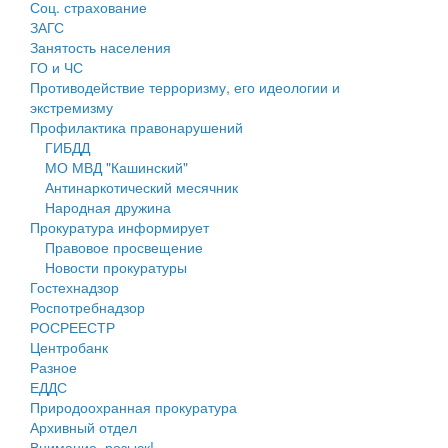
Соц. страхование
Персональные данные
ЗАГС
Занятость населения
Оценка регулирующего воздействия
ГО и ЧС
Противодействие терроризму, его идеологии и
Деятельность МУ
экстремизму
Профилактика правонарушений
Нормативы градостроительного проектирования
ГИБДД
МО МВД "Кашинский"
Правила землепользования и застройки
Антинаркотический месячник
Народная дружина
Генеральные планы
Прокуратура информирует
Правовое просвещение
Проекты планировки территории
Новости прокуратуры
Гостехнадзор
Собрание депутатов
Роспотребнадзор
РОСРЕЕСТР
Городское поселение
Центробанк
Разное
Сельские поселения
ЕДДС
Природоохранная прокуратура
Архивный отдел
Внимание, розыск!