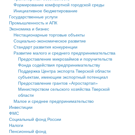
Формирование комфортной городской среды
Государственные услуги
Символика
муниципального округа Тверской области
Финансовое управление
Инициативное бюджетирование
Государственные услуги
Промышленность и АПК
Устав
Администрация Кашинского муниципального округа
Бюджет для граждан
Промышленность и АПК
Экономика и бизнес
Экономика и бизнес
Гостям округа
Тверской области
Имущество
Нестационарные торговые объекты
Социально-экономическое развитие
...
Туризм
Управление сельскими территориями
Выявление правообладателей ранее учтенных
Стандарт развития конкуренции
Развитие малого и среднего предпринимательства
Культура
Открытые данные
объектов недвижимости
Предоставление микрозаймов и поручительств
Фонда содействия предпринимательству
Образование
Работа с обращениями граждан
Имущественная поддержка субъектов малого и
Поддержка Центра экспорта Тверской области
субъектам, имеющим экспортный потенциал
Здравоохранение
Муниципальный контроль
среднего предпринимательства
Предоставление грантов «Агростартап»
Министерством сельского хозяйства Тверской
Социальная защита
Муниципальные услуги
Информационная поддержка субъектов малого и
области
Малое и среднее предпринимательство
Фотоальбом
Проекты административных регламентов
среднего предпринимательства
Инвестиции
ФМС
Антимонопольный комплаенс
Муниципальные программы
Социальный фонд России
Налоги
Противодействие коррупции
Контрольно-счетная палата
Пенсионный фонд