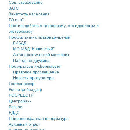
Соц. страхование
Персональные данные
ЗАГС
Занятость населения
Оценка регулирующего воздействия
ГО и ЧС
Противодействие терроризму, его идеологии и
Деятельность МУ
экстремизму
Профилактика правонарушений
Нормативы градостроительного проектирования
ГИБДД
МО МВД "Кашинский"
Правила землепользования и застройки
Антинаркотический месячник
Народная дружина
Генеральные планы
Прокуратура информирует
Правовое просвещение
Проекты планировки территории
Новости прокуратуры
Гостехнадзор
Собрание депутатов
Роспотребнадзор
РОСРЕЕСТР
Городское поселение
Центробанк
Разное
Сельские поселения
ЕДДС
Природоохранная прокуратура
Архивный отдел
Внимание, розыск!