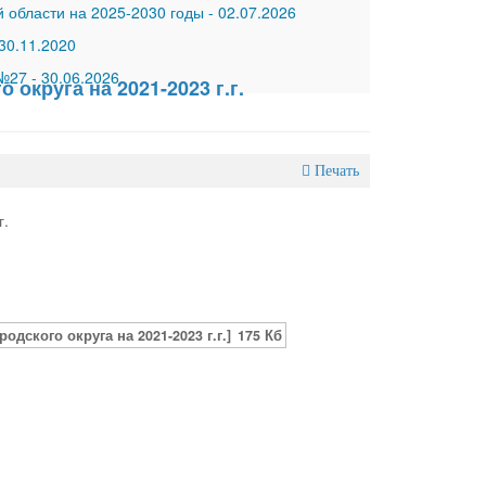
 области на 2025-2030 годы
-
02.07.2026
30.11.2020
 №27
-
30.06.2026
округа на 2021-2023 г.г.
Печать
г.
дского округа на 2021-2023 г.г.]
175 Кб