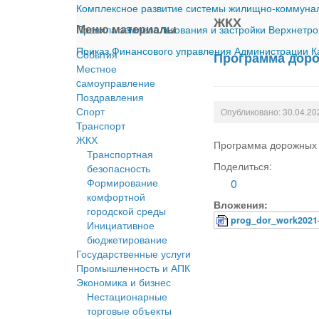
Комплексное развитие системы жилищно-коммуналь
ЖКХ
Меню материалы
Правила землепользования и застройки Верхнетро
Приказ Финансового управления Администрации Ка
События
Программа дорож
Местное
cамоуправление
Поздравления
Спорт
Опубликовано: 30.04.20
Транспорт
ЖКХ
Программа дорожных р
Транспортная
Поделиться:
безопасность
Формирование
0
комфортной
Вложения:
городской среды
prog_dor_work2021
Инициативное
бюджетирование
Государственные услуги
Промышленность и АПК
Экономика и бизнес
Нестационарные
торговые объекты