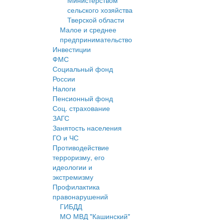
Министерством
сельского хозяйства
Тверской области
Малое и среднее
предпринимательство
Инвестиции
ФМС
Социальный фонд
России
Налоги
Пенсионный фонд
Соц. страхование
ЗАГС
Занятость населения
ГО и ЧС
Противодействие
терроризму, его
идеологии и
экстремизму
Профилактика
правонарушений
ГИБДД
МО МВД "Кашинский"