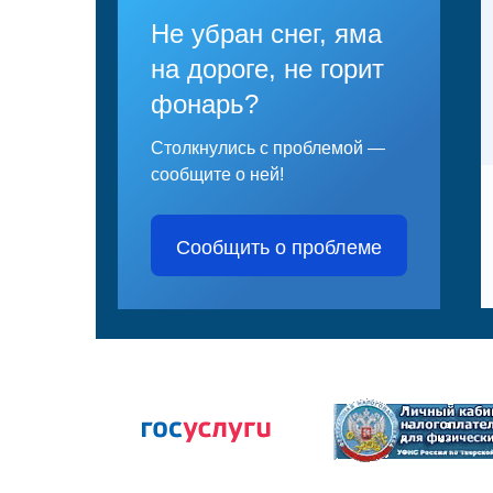
Не убран снег, яма
на дороге, не горит
фонарь?
Столкнулись с проблемой —
сообщите о ней!
Сообщить о проблеме