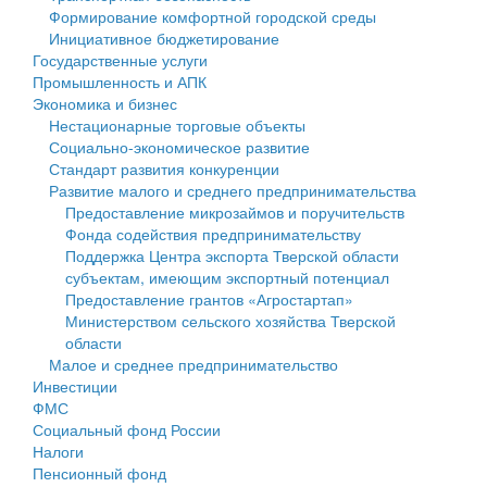
Формирование комфортной городской среды
Государственные услуги
Символика
муниципального округа Тверской области
Финансовое управление
Инициативное бюджетирование
Государственные услуги
Промышленность и АПК
Устав
Администрация Кашинского муниципального округа
Бюджет для граждан
Промышленность и АПК
Экономика и бизнес
Экономика и бизнес
Гостям округа
Тверской области
Имущество
Нестационарные торговые объекты
Социально-экономическое развитие
...
Туризм
Управление сельскими территориями
Выявление правообладателей ранее учтенных
Стандарт развития конкуренции
Развитие малого и среднего предпринимательства
Культура
Открытые данные
объектов недвижимости
Предоставление микрозаймов и поручительств
Фонда содействия предпринимательству
Образование
Работа с обращениями граждан
Имущественная поддержка субъектов малого и
Поддержка Центра экспорта Тверской области
субъектам, имеющим экспортный потенциал
Здравоохранение
Муниципальный контроль
среднего предпринимательства
Предоставление грантов «Агростартап»
Министерством сельского хозяйства Тверской
Социальная защита
Муниципальные услуги
Информационная поддержка субъектов малого и
области
Малое и среднее предпринимательство
Фотоальбом
Проекты административных регламентов
среднего предпринимательства
Инвестиции
ФМС
Антимонопольный комплаенс
Муниципальные программы
Социальный фонд России
Налоги
Противодействие коррупции
Контрольно-счетная палата
Пенсионный фонд