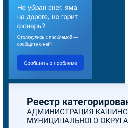
Не убран снег, яма
на дороге, не горит
фонарь?
Столкнулись с проблемой —
сообщите о ней!
Сообщить о проблеме