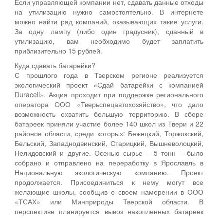
Если управляющей компании нет, сдавать данные отходы
на утилизацию нужно самостоятельно. В интернете
можно найти ряд компаний, оказывающих такие услуги.
За одну лампу (либо один градусник), сданный в
утилизацию, вам необходимо будет заплатить
приблизительно 15 рублей.
Куда сдавать батарейки?
С прошлого года в Тверском регионе реализуется
экологический проект «Сдай батарейки с компанией
Duracell». Акция проходит при поддержке регионального
оператора ООО «Тверьспецавтохозяйство», что дало
возможность охватить большую территорию. В сборе
батареек приняли участие более 140 школ из Твери и 22
районов области, среди которых: Бежецкий, Торжокский,
Бельский, Западнодвинский, Старицкий, Вышневолоцкий,
Нелидовский и другие. Осенью сырье – 5 тонн – было
собрано и отправлено на переработку в Ярославль в
Национальную экологическую компанию. Проект
продолжается. Присоединиться к нему могут все
желающие школы, сообщив о своем намерении в ООО
«ТСАХ» или Минприроды Тверской области. В
перспективе планируется вывоз накопленных батареек