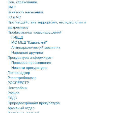
Соц. страхование
Персональные данные
ЗАГС
Занятость населения
Оценка регулирующего воздействия
ГО и ЧС
Противодействие терроризму, его идеологии и
Деятельность МУ
экстремизму
Профилактика правонарушений
Нормативы градостроительного проектирования
ГИБДД
МО МВД "Кашинский"
Правила землепользования и застройки
Антинаркотический месячник
Народная дружина
Генеральные планы
Прокуратура информирует
Правовое просвещение
Проекты планировки территории
Новости прокуратуры
Гостехнадзор
Собрание депутатов
Роспотребнадзор
РОСРЕЕСТР
Городское поселение
Центробанк
Разное
Сельские поселения
ЕДДС
Природоохранная прокуратура
Архивный отдел
Внимание, розыск!