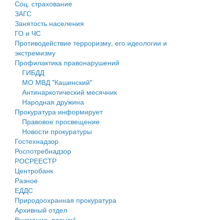
Соц. страхование
Персональные данные
ЗАГС
Занятость населения
Оценка регулирующего воздействия
ГО и ЧС
Противодействие терроризму, его идеологии и
Деятельность МУ
экстремизму
Профилактика правонарушений
Нормативы градостроительного проектирования
ГИБДД
МО МВД "Кашинский"
Правила землепользования и застройки
Антинаркотический месячник
Народная дружина
Генеральные планы
Прокуратура информирует
Правовое просвещение
Проекты планировки территории
Новости прокуратуры
Гостехнадзор
Собрание депутатов
Роспотребнадзор
РОСРЕЕСТР
Городское поселение
Центробанк
Разное
Сельские поселения
ЕДДС
Природоохранная прокуратура
Архивный отдел
Внимание, розыск!