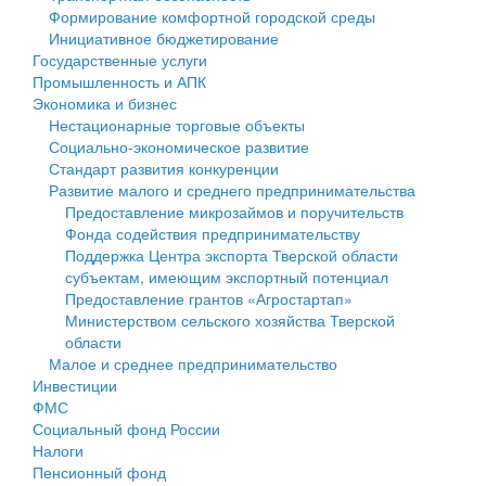
Формирование комфортной городской среды
Государственные услуги
Символика
муниципального округа Тверской области
Финансовое управление
Инициативное бюджетирование
Государственные услуги
Промышленность и АПК
Устав
Администрация Кашинского муниципального округа
Бюджет для граждан
Промышленность и АПК
Экономика и бизнес
Экономика и бизнес
Гостям округа
Тверской области
Имущество
Нестационарные торговые объекты
Социально-экономическое развитие
...
Туризм
Управление сельскими территориями
Выявление правообладателей ранее учтенных
Стандарт развития конкуренции
Развитие малого и среднего предпринимательства
Культура
Открытые данные
объектов недвижимости
Предоставление микрозаймов и поручительств
Фонда содействия предпринимательству
Образование
Работа с обращениями граждан
Имущественная поддержка субъектов малого и
Поддержка Центра экспорта Тверской области
субъектам, имеющим экспортный потенциал
Здравоохранение
Муниципальный контроль
среднего предпринимательства
Предоставление грантов «Агростартап»
Министерством сельского хозяйства Тверской
Социальная защита
Муниципальные услуги
Информационная поддержка субъектов малого и
области
Малое и среднее предпринимательство
Фотоальбом
Проекты административных регламентов
среднего предпринимательства
Инвестиции
ФМС
Антимонопольный комплаенс
Муниципальные программы
Социальный фонд России
Налоги
Противодействие коррупции
Контрольно-счетная палата
Пенсионный фонд