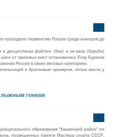
асти проходило первенство России среди юниоров до
в дисциплинах файтинг (бои) и не-ваза (борьба)
 шаге от призовых мест остановились Егор Буряков
сменов России в своих весовых категориях.
ительницей и бронзовым призером, пятые места у
о лыжным гонкам
муниципального образования "Кашинский район" по
езона, посвященных памяти Мастера спорта СССР,