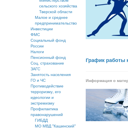
Министерством
сельского хозяйства
Тверской области
Малое и среднее
предпринимательство
Инвестиции
ФМС
Социальный фонд
России
Налоги
Пенсионный фонд
График работы к
Соц. страхование
ЗАГС
Занятость населения
ГО и ЧС
Информация о мате
Противодействие
терроризму, его
идеологии и
экстремизму
Профилактика
правонарушений
ГИБДД
МО МВД "Кашинский"