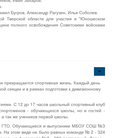
няков, Иван Захаров.
.
аниил Бугров, Александр Рагузин, Илья Соболев.
ой Тверской области для участия в "Юношеском
щине полного освобождения Советскими войсками
е прекращается спортивная жизнь. Каждый день
ой секции и в рамках подготовки к дивизионному
ями. С 12 до 17 часов школьный спортивный клуб
ортсменов - обучающихся школы, но и гостей -
 так же учеников первой школы.
СК ГТО. Обучающиеся и выпускники МБОУ СОШ №3
а. На этом виде не было равных команде № 2 - 324