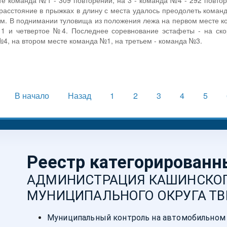
те команда №1 - 309 повторений, на 3 - команда №4 - 292 повтор
расстояние в прыжках в длину с места удалось преодолеть команде
89м. В поднимании туловища из положения лежа на первом месте к
№1 и четвертое №4. Последнее соревнование эстафеты - на ско
4, на втором месте команда №1, на третьем - команда №3.
В начало
Назад
1
2
3
4
5