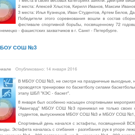
1 места в своих весовых категориях заняли: Дмитрий Виш
2 места: Алексей Хлыстов, Кирилл Иванов, Максим Иванов
3 места: Илья Кузнецов, Иван Студентов, Артем Белов, Д
Победители этого соревнования вошли в состав сборн
фестивале спортивной борьбы, посвященному 72 годов
немецко - фашистских захватчиков в г. Санкт - Петербурге.
 МБОУ СОШ №3
риале
Опубликовано: 14 января 2016
В МБОУ СОШ №3, не смотря на праздничные выходные, н
проводятся тренировки по баскетболу силами баскетбольн
этапу ШБЛ "КЭС - баскет".
8 января был особенно насыщен спортивными мероприяти
"Авангард" МБОУ СОШ №3 принимал не только своих сп
студентов, выпускников МБОУ СОШ №3 и МБОУ СОШ №1, а
Спортивный день начался с эстафеты, посвященной В
анды. Эстафета началась с сгибания - разгибания рук в упоре леж