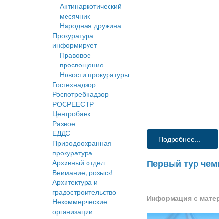
Антинаркотический
месячник
Народная дружина
Прокуратура
информирует
Правовое
просвещение
Новости прокуратуры
Гостехнадзор
Роспотребнадзор
РОСРЕЕСТР
Центробанк
Разное
ЕДДС
Подробнее...
Природоохранная
прокуратура
Первый тур чем
Архивный отдел
Внимание, розыск!
Архитектура и
градостроительство
Информация о мате
Некоммерческие
организации