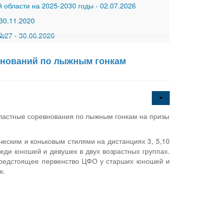
 области на 2025-2030 годы
-
02.07.2026
30.11.2020
 №27
-
30.06.2026
внований по лыжным гонкам
ластные соревнования по лыжным гонкам на призы
еским и коньковым стилями на дистанциях 3, 5,10
еди юношей и девушек в двух возрастных группах.
 предстоящее первенство ЦФО у старших юношей и
к.