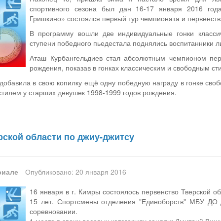
спортивного сезона был дан 16-17 января 2016 год
Гришкино» состоялся первый тур чемпионата и первенств
В программу вошли две индивидуальные гонки класс
ступени победного пьедестала поднялись воспитанники л
Аташ Курбангельдиев стал абсолютным чемпионом пер
рождения, показав в гонках классическим и свободным сти
обавила в свою копилку ещё одну победную награду в гонке свобо
 стилем у старших девушек 1998-1999 годов рождения.
рской области по джиу-джитсу
риале
Опубликовано: 20 января 2016
16 января в г. Кимры состоялось первенство Тверской о
15 лет. Спортсмены отделения "Единоборств" МБУ ДО
соревновании.