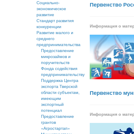
Социально-
Первенство Росс
экономическое
развитие
Стандарт развития
Информация о мате
конкуренции
Развитие малого и
среднего
предпринимательства
Предоставление
микрозаймов и
поручительств
Фонда содействия
предпринимательству
Поддержка Центра
экспорта Тверской
Первенство мун
области субъектам,
имеющим
экспортный
потенциал
Информация о мате
Предоставление
грантов
«Агростартап»