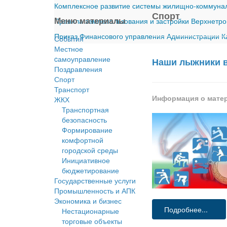
Комплексное развитие системы жилищно-коммуналь
Спорт
Меню материалы
Правила землепользования и застройки Верхнетро
Приказ Финансового управления Администрации Ка
События
Местное
cамоуправление
Наши лыжники в
Поздравления
Спорт
Транспорт
Информация о мате
ЖКХ
Транспортная
безопасность
Формирование
комфортной
городской среды
Инициативное
бюджетирование
Государственные услуги
Промышленность и АПК
Экономика и бизнес
Подробнее...
Нестационарные
торговые объекты