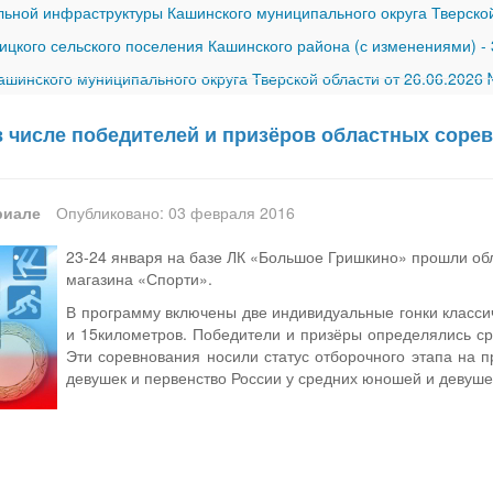
ной инфраструктуры Кашинского муниципального округа Тверской
ицкого сельского поселения Кашинского района (с изменениями)
-
шинского муниципального округа Тверской области от 26.06.2026
 числе победителей и призёров областных соре
риале
Опубликовано: 03 февраля 2016
23-24 января на базе ЛК «Большое Гришкино» прошли об
магазина «Спорти».
В программу включены две индивидуальные гонки классич
и 15километров. Победители и призёры определялись ср
Эти соревнования носили статус отборочного этапа на
девушек и первенство России у средних юношей и девуше