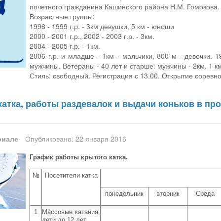
почетного гражданина Кашинского района Н.М. Гомозова.
Возрастные группы:
1998 - 1999 г.р. - 3км девушки, 5 км - юноши
2000 - 2001 г.р., 2002 - 2003 г.р. - 3км.
2004 - 2005 г.р. - 1км.
2006 г.р. и младше - 1км - мальчики, 800 м - девочки. 1
мужчины. Ветераны - 40 лет и старше: мужчины - 2км, 1 к
Стиль: свободный. Регистрация с 13.00. Открытие соревно
атка, работы раздевалок и выдачи коньков в про
риале
Опубликовано: 22 января 2016
График работы крытого катка.
№
Посетители катка
понедельник
вторник
Среда
1
Массовые катания,
дети до 12 лет