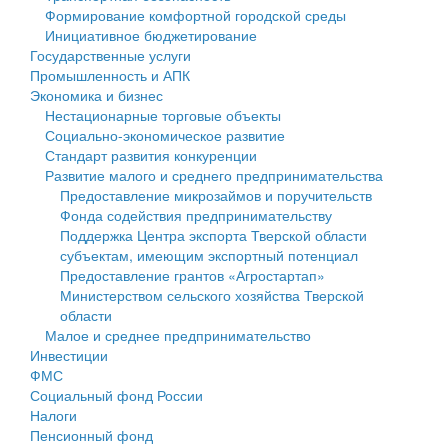
Формирование комфортной городской среды
Государственные услуги
Символика
муниципального округа Тверской области
Финансовое управление
Инициативное бюджетирование
Государственные услуги
Промышленность и АПК
Устав
Администрация Кашинского муниципального округа
Бюджет для граждан
Промышленность и АПК
Экономика и бизнес
Экономика и бизнес
Гостям округа
Тверской области
Имущество
Нестационарные торговые объекты
Социально-экономическое развитие
...
Туризм
Управление сельскими территориями
Выявление правообладателей ранее учтенных
Стандарт развития конкуренции
Развитие малого и среднего предпринимательства
Культура
Открытые данные
объектов недвижимости
Предоставление микрозаймов и поручительств
Фонда содействия предпринимательству
Образование
Работа с обращениями граждан
Имущественная поддержка субъектов малого и
Поддержка Центра экспорта Тверской области
субъектам, имеющим экспортный потенциал
Здравоохранение
Муниципальный контроль
среднего предпринимательства
Предоставление грантов «Агростартап»
Министерством сельского хозяйства Тверской
Социальная защита
Муниципальные услуги
Информационная поддержка субъектов малого и
области
Малое и среднее предпринимательство
Фотоальбом
Проекты административных регламентов
среднего предпринимательства
Инвестиции
ФМС
Антимонопольный комплаенс
Муниципальные программы
Социальный фонд России
Налоги
Противодействие коррупции
Контрольно-счетная палата
Пенсионный фонд