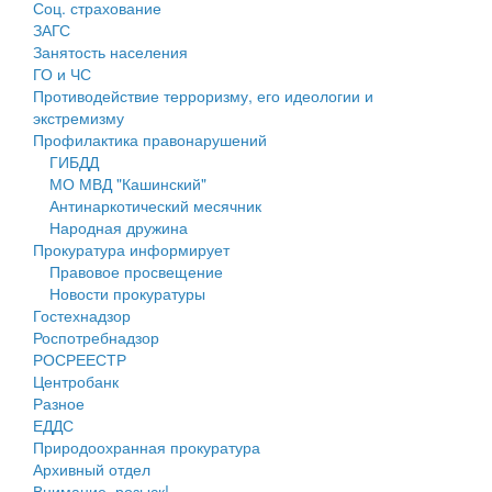
Соц. страхование
Персональные данные
ЗАГС
Занятость населения
Оценка регулирующего воздействия
ГО и ЧС
Противодействие терроризму, его идеологии и
Деятельность МУ
экстремизму
Профилактика правонарушений
Нормативы градостроительного проектирования
ГИБДД
МО МВД "Кашинский"
Правила землепользования и застройки
Антинаркотический месячник
Народная дружина
Генеральные планы
Прокуратура информирует
Правовое просвещение
Проекты планировки территории
Новости прокуратуры
Гостехнадзор
Собрание депутатов
Роспотребнадзор
РОСРЕЕСТР
Городское поселение
Центробанк
Разное
Сельские поселения
ЕДДС
Природоохранная прокуратура
Архивный отдел
Внимание, розыск!