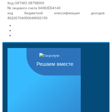
Код ОКТМО 28758000
№ лицевого счета 04363D04140
код бюджетной классификации доходов
80220704050049002150
Решаем вместе