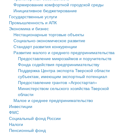
Формирование комфортной городской среды
Государственные услуги
Символика
муниципального округа Тверской области
Финансовое управление
Инициативное бюджетирование
Государственные услуги
Промышленность и АПК
Устав
Администрация Кашинского муниципального округа
Бюджет для граждан
Промышленность и АПК
Экономика и бизнес
Экономика и бизнес
Гостям округа
Тверской области
Имущество
Нестационарные торговые объекты
Социально-экономическое развитие
...
Туризм
Управление сельскими территориями
Выявление правообладателей ранее учтенных
Стандарт развития конкуренции
Развитие малого и среднего предпринимательства
Культура
Открытые данные
объектов недвижимости
Предоставление микрозаймов и поручительств
Фонда содействия предпринимательству
Образование
Работа с обращениями граждан
Имущественная поддержка субъектов малого и
Поддержка Центра экспорта Тверской области
субъектам, имеющим экспортный потенциал
Здравоохранение
Муниципальный контроль
среднего предпринимательства
Предоставление грантов «Агростартап»
Министерством сельского хозяйства Тверской
Социальная защита
Муниципальные услуги
Информационная поддержка субъектов малого и
области
Малое и среднее предпринимательство
Фотоальбом
Проекты административных регламентов
среднего предпринимательства
Инвестиции
ФМС
Антимонопольный комплаенс
Муниципальные программы
Социальный фонд России
Налоги
Противодействие коррупции
Контрольно-счетная палата
Пенсионный фонд