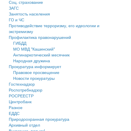
Соц. страхование
Персональные данные
ЗАГС
Занятость населения
Оценка регулирующего воздействия
ГО и ЧС
Противодействие терроризму, его идеологии и
Деятельность МУ
экстремизму
Профилактика правонарушений
Нормативы градостроительного проектирования
ГИБДД
МО МВД "Кашинский"
Правила землепользования и застройки
Антинаркотический месячник
Народная дружина
Генеральные планы
Прокуратура информирует
Правовое просвещение
Проекты планировки территории
Новости прокуратуры
Гостехнадзор
Собрание депутатов
Роспотребнадзор
РОСРЕЕСТР
Городское поселение
Центробанк
Разное
Сельские поселения
ЕДДС
Природоохранная прокуратура
Архивный отдел
Внимание, розыск!