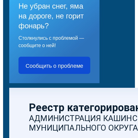
Не убран снег, яма
на дороге, не горит
фонарь?
Столкнулись с проблемой —
сообщите о ней!
Сообщить о проблеме