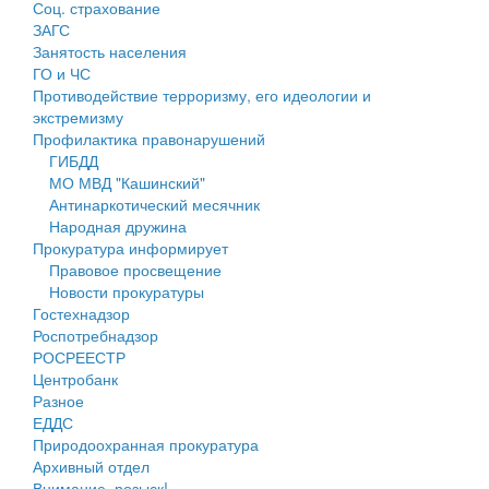
Соц. страхование
Персональные данные
ЗАГС
Занятость населения
Оценка регулирующего воздействия
ГО и ЧС
Противодействие терроризму, его идеологии и
Деятельность МУ
экстремизму
Профилактика правонарушений
Нормативы градостроительного проектирования
ГИБДД
МО МВД "Кашинский"
Правила землепользования и застройки
Антинаркотический месячник
Народная дружина
Генеральные планы
Прокуратура информирует
Правовое просвещение
Проекты планировки территории
Новости прокуратуры
Гостехнадзор
Собрание депутатов
Роспотребнадзор
РОСРЕЕСТР
Городское поселение
Центробанк
Разное
Сельские поселения
ЕДДС
Природоохранная прокуратура
Архивный отдел
Внимание, розыск!