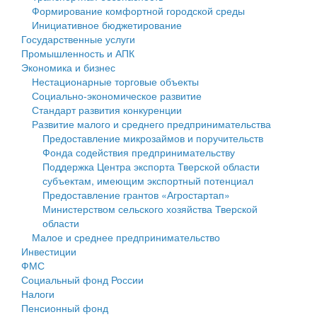
Формирование комфортной городской среды
Государственные услуги
Символика
муниципального округа Тверской области
Финансовое управление
Инициативное бюджетирование
Государственные услуги
Промышленность и АПК
Устав
Администрация Кашинского муниципального округа
Бюджет для граждан
Промышленность и АПК
Экономика и бизнес
Экономика и бизнес
Гостям округа
Тверской области
Имущество
Нестационарные торговые объекты
Социально-экономическое развитие
...
Туризм
Управление сельскими территориями
Выявление правообладателей ранее учтенных
Стандарт развития конкуренции
Развитие малого и среднего предпринимательства
Культура
Открытые данные
объектов недвижимости
Предоставление микрозаймов и поручительств
Фонда содействия предпринимательству
Образование
Работа с обращениями граждан
Имущественная поддержка субъектов малого и
Поддержка Центра экспорта Тверской области
субъектам, имеющим экспортный потенциал
Здравоохранение
Муниципальный контроль
среднего предпринимательства
Предоставление грантов «Агростартап»
Министерством сельского хозяйства Тверской
Социальная защита
Муниципальные услуги
Информационная поддержка субъектов малого и
области
Малое и среднее предпринимательство
Фотоальбом
Проекты административных регламентов
среднего предпринимательства
Инвестиции
ФМС
Антимонопольный комплаенс
Муниципальные программы
Социальный фонд России
Налоги
Противодействие коррупции
Контрольно-счетная палата
Пенсионный фонд