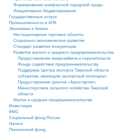
Формирование комфортной городской среды
Государственные услуги
Символика
муниципального округа Тверской области
Финансовое управление
Инициативное бюджетирование
Государственные услуги
Промышленность и АПК
Устав
Администрация Кашинского муниципального округа
Бюджет для граждан
Промышленность и АПК
Экономика и бизнес
Экономика и бизнес
Гостям округа
Тверской области
Имущество
Нестационарные торговые объекты
Социально-экономическое развитие
...
Туризм
Управление сельскими территориями
Выявление правообладателей ранее учтенных
Стандарт развития конкуренции
Развитие малого и среднего предпринимательства
Культура
Открытые данные
объектов недвижимости
Предоставление микрозаймов и поручительств
Фонда содействия предпринимательству
Образование
Работа с обращениями граждан
Имущественная поддержка субъектов малого и
Поддержка Центра экспорта Тверской области
субъектам, имеющим экспортный потенциал
Здравоохранение
Муниципальный контроль
среднего предпринимательства
Предоставление грантов «Агростартап»
Министерством сельского хозяйства Тверской
Социальная защита
Муниципальные услуги
Информационная поддержка субъектов малого и
области
Малое и среднее предпринимательство
Фотоальбом
Проекты административных регламентов
среднего предпринимательства
Инвестиции
ФМС
Антимонопольный комплаенс
Муниципальные программы
Социальный фонд России
Налоги
Противодействие коррупции
Контрольно-счетная палата
Пенсионный фонд