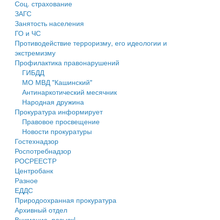
Соц. страхование
Персональные данные
ЗАГС
Занятость населения
Оценка регулирующего воздействия
ГО и ЧС
Противодействие терроризму, его идеологии и
Деятельность МУ
экстремизму
Профилактика правонарушений
Нормативы градостроительного проектирования
ГИБДД
МО МВД "Кашинский"
Правила землепользования и застройки
Антинаркотический месячник
Народная дружина
Генеральные планы
Прокуратура информирует
Правовое просвещение
Проекты планировки территории
Новости прокуратуры
Гостехнадзор
Собрание депутатов
Роспотребнадзор
РОСРЕЕСТР
Городское поселение
Центробанк
Разное
Сельские поселения
ЕДДС
Природоохранная прокуратура
Архивный отдел
Внимание, розыск!