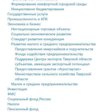
Формирование комфортной городской среды
Государственные услуги
Символика
муниципального округа Тверской области
Финансовое управление
Инициативное бюджетирование
Государственные услуги
Промышленность и АПК
Устав
Администрация Кашинского муниципального округа
Бюджет для граждан
Промышленность и АПК
Экономика и бизнес
Экономика и бизнес
Гостям округа
Тверской области
Имущество
Нестационарные торговые объекты
Социально-экономическое развитие
...
Туризм
Управление сельскими территориями
Выявление правообладателей ранее учтенных
Стандарт развития конкуренции
Развитие малого и среднего предпринимательства
Культура
Открытые данные
объектов недвижимости
Предоставление микрозаймов и поручительств
Фонда содействия предпринимательству
Образование
Работа с обращениями граждан
Имущественная поддержка субъектов малого и
Поддержка Центра экспорта Тверской области
субъектам, имеющим экспортный потенциал
Здравоохранение
Муниципальный контроль
среднего предпринимательства
Предоставление грантов «Агростартап»
Министерством сельского хозяйства Тверской
Социальная защита
Муниципальные услуги
Информационная поддержка субъектов малого и
области
Малое и среднее предпринимательство
Фотоальбом
Проекты административных регламентов
среднего предпринимательства
Инвестиции
ФМС
Антимонопольный комплаенс
Муниципальные программы
Социальный фонд России
Налоги
Противодействие коррупции
Контрольно-счетная палата
Пенсионный фонд