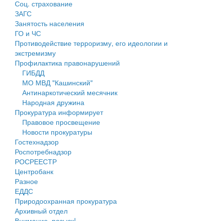
Соц. страхование
Персональные данные
ЗАГС
Занятость населения
Оценка регулирующего воздействия
ГО и ЧС
Противодействие терроризму, его идеологии и
Деятельность МУ
экстремизму
Профилактика правонарушений
Нормативы градостроительного проектирования
ГИБДД
МО МВД "Кашинский"
Правила землепользования и застройки
Антинаркотический месячник
Народная дружина
Генеральные планы
Прокуратура информирует
Правовое просвещение
Проекты планировки территории
Новости прокуратуры
Гостехнадзор
Собрание депутатов
Роспотребнадзор
РОСРЕЕСТР
Городское поселение
Центробанк
Разное
Сельские поселения
ЕДДС
Природоохранная прокуратура
Архивный отдел
Внимание, розыск!