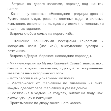
- Встреча на дороге казаками, переход под шашкой
наголо.
- Квест - путешествие «Новогодние традиции древней
Руси»: поиск клада, решение сложных задач и силовые
испытания, исполнение колядок и участие (по желанию) в
старинных гаданиях.
- Встреча хлебом-солью на пороге избы.
- Угощение Кашинскими беседками (пирогами и
копорским чаем (иван-чай), выступление гусляра и
ложечника.
- Встреча с Дедом-Морозом: новогодние хороводы.
- Мини-экскурсия по Музею Казачьей Славы: знакомство с
бытом и кладом казачества, одеждой и вооружением
казаков разных исторических эпох.
- Фото сессия в национальных костюмах.
- Мастер-класс от Жар-птицы по плетению из лыка:
каждый сделает себе Жар-птицу и увезет домой.
- Состязания в ходьбе на ходулях, битвах на подушках,
рюхах, ужищах и баклушах.
- Прокатывание по двору зажженного колеса.