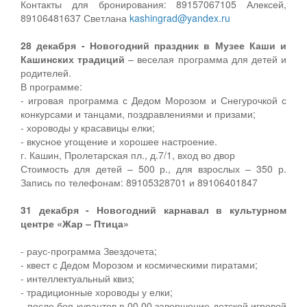
Контакты для бронирования: 89157067105 Алексей,
89106481637 Светлана
kashingrad@yandex.ru
28 декабря - Новогодний праздник в Музее Каши и
Кашинских традиций
– веселая программа для детей и
родителей.
В программе:
- игровая программа с Дедом Морозом и Снегурочкой с
конкурсами и танцами, поздравлениями и призами;
- хороводы у красавицы елки;
- вкусное угощение и хорошее настроение.
г. Кашин, Пролетарская пл., д.7/1, вход во двор
Стоимость для детей – 500 р., для взрослых – 350 р.
Запись по телефонам: 89105328701 и 89106401847
31 декабря - Новогодний карнавал в культурном
центре «Жар – Птица»
- раус-программа Звездочета;
- квест с Дедом Морозом и космическими пиратами;
- интеллектуальный квиз;
- традиционные хороводы у елки;
- после боя курантов в 00.00 завершение детской игровой