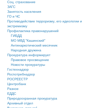
Соц. страхование
Персональные данные
ЗАГС
Занятость населения
Оценка регулирующего воздействия
ГО и ЧС
Противодействие терроризму, его идеологии и
Деятельность МУ
экстремизму
Профилактика правонарушений
Нормативы градостроительного проектирования
ГИБДД
МО МВД "Кашинский"
Правила землепользования и застройки
Антинаркотический месячник
Народная дружина
Генеральные планы
Прокуратура информирует
Правовое просвещение
Проекты планировки территории
Новости прокуратуры
Гостехнадзор
Собрание депутатов
Роспотребнадзор
РОСРЕЕСТР
Городское поселение
Центробанк
Разное
Сельские поселения
ЕДДС
Природоохранная прокуратура
Архивный отдел
Внимание, розыск!