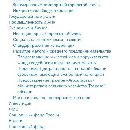
Формирование комфортной городской среды
Государственные услуги
Символика
муниципального округа Тверской области
Финансовое управление
Инициативное бюджетирование
Государственные услуги
Промышленность и АПК
Устав
Администрация Кашинского муниципального округа
Бюджет для граждан
Промышленность и АПК
Экономика и бизнес
Экономика и бизнес
Гостям округа
Тверской области
Имущество
Нестационарные торговые объекты
Социально-экономическое развитие
...
Туризм
Управление сельскими территориями
Выявление правообладателей ранее учтенных
Стандарт развития конкуренции
Развитие малого и среднего предпринимательства
Культура
Открытые данные
объектов недвижимости
Предоставление микрозаймов и поручительств
Фонда содействия предпринимательству
Образование
Работа с обращениями граждан
Имущественная поддержка субъектов малого и
Поддержка Центра экспорта Тверской области
субъектам, имеющим экспортный потенциал
Здравоохранение
Муниципальный контроль
среднего предпринимательства
Предоставление грантов «Агростартап»
Министерством сельского хозяйства Тверской
Социальная защита
Муниципальные услуги
Информационная поддержка субъектов малого и
области
Малое и среднее предпринимательство
Фотоальбом
Проекты административных регламентов
среднего предпринимательства
Инвестиции
ФМС
Антимонопольный комплаенс
Муниципальные программы
Социальный фонд России
Налоги
Противодействие коррупции
Контрольно-счетная палата
Пенсионный фонд