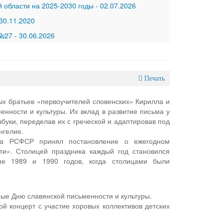
 области на 2025-2030 годы
-
02.07.2026
30.11.2020
 №27
-
30.06.2026
Печать
ых братьев «первоучителей словенских» Кирилла и
нности и культуры. Их вклад в развитие письма у
буки, переделав их с греческой и адаптировав под
нгелие.
та РСФСР принял постановление о ежегодном
ти». Столицей праздника каждый год становился
оме 1989 и 1990 годов, когда столицами были
нные Дню славянской письменности и культуры.
й концерт с участие хоровых коллективов детских