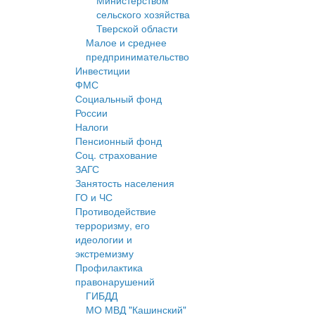
Министерством
сельского хозяйства
Тверской области
Малое и среднее
предпринимательство
Инвестиции
ФМС
Социальный фонд
России
Налоги
Пенсионный фонд
Соц. страхование
ЗАГС
Занятость населения
ГО и ЧС
Противодействие
терроризму, его
идеологии и
экстремизму
Профилактика
правонарушений
ГИБДД
МО МВД "Кашинский"