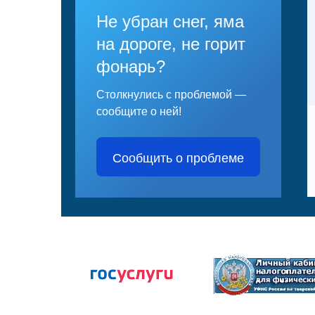
Не убран снег, яма
на дороге, не горит
фонарь?
Столкнулись с проблемой —
сообщите о ней!
Сообщить о проблеме