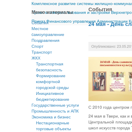
Комплексное развитие системы жилищно-коммуналь
События
Меню материалы
Правила землепользования и застройки Верхнетро
Приказ Финансового управления Администрации Ка
События
24 мая - День с
Местное
cамоуправление
Поздравления
Спорт
Опубликовано: 23.05.20
Транспорт
ЖКХ
Транспортная
безопасность
Формирование
комфортной
городской среды
Инициативное
бюджетирование
Государственные услуги
С 2010 года центром 
Промышленность и АПК
24 мая в Твери, как 
Экономика и бизнес
Центральной площадко
Нестационарные
школ искусств города
торговые объекты