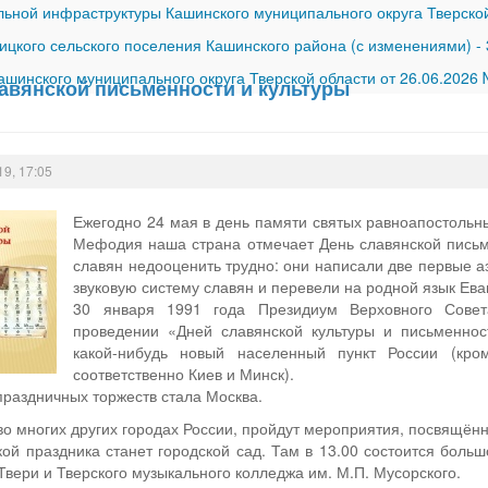
ной инфраструктуры Кашинского муниципального округа Тверской
ицкого сельского поселения Кашинского района (с изменениями)
-
шинского муниципального округа Тверской области от 26.06.2026
лавянской письменности и культуры
19, 17:05
Ежегодно 24 мая в день памяти святых равноапостольн
Мефодия наша страна отмечает День славянской письме
славян недооценить трудно: они написали две первые аз
звуковую систему славян и перевели на родной язык Ева
30 января 1991 года Президиум Верховного Сове
проведении «Дней славянской культуры и письменнос
какой-нибудь новый населенный пункт России (кр
соответственно Киев и Минск).
праздничных торжеств стала Москва.
и во многих других городах России, пройдут мероприятия, посвящё
й праздника станет городской сад. Там в 13.00 состоится большо
 Твери и Тверского музыкального колледжа им. М.П. Мусорского.