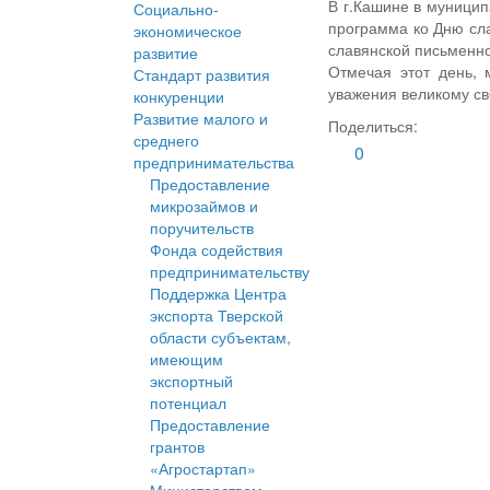
В г.Кашине в муници
Социально-
программа ко Дню сла
экономическое
славянской письменно
развитие
Отмечая этот день, 
Стандарт развития
уважения великому с
конкуренции
Развитие малого и
Поделиться:
среднего
0
предпринимательства
Предоставление
микрозаймов и
поручительств
Фонда содействия
предпринимательству
Поддержка Центра
экспорта Тверской
области субъектам,
имеющим
экспортный
потенциал
Предоставление
грантов
«Агростартап»