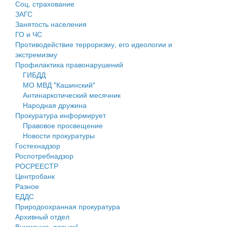
Соц. страхование
Персональные данные
ЗАГС
Занятость населения
Оценка регулирующего воздействия
ГО и ЧС
Противодействие терроризму, его идеологии и
Деятельность МУ
экстремизму
Профилактика правонарушений
Нормативы градостроительного проектирования
ГИБДД
МО МВД "Кашинский"
Правила землепользования и застройки
Антинаркотический месячник
Народная дружина
Генеральные планы
Прокуратура информирует
Правовое просвещение
Проекты планировки территории
Новости прокуратуры
Гостехнадзор
Собрание депутатов
Роспотребнадзор
РОСРЕЕСТР
Городское поселение
Центробанк
Разное
Сельские поселения
ЕДДС
Природоохранная прокуратура
Архивный отдел
Внимание, розыск!