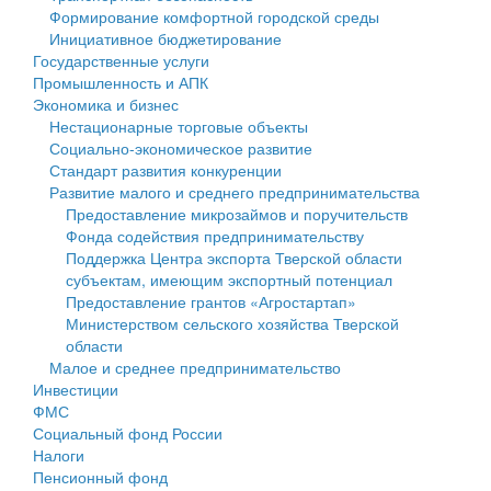
Формирование комфортной городской среды
Государственные услуги
Символика
муниципального округа Тверской области
Финансовое управление
Инициативное бюджетирование
Государственные услуги
Промышленность и АПК
Устав
Администрация Кашинского муниципального округа
Бюджет для граждан
Промышленность и АПК
Экономика и бизнес
Экономика и бизнес
Гостям округа
Тверской области
Имущество
Нестационарные торговые объекты
Социально-экономическое развитие
...
Туризм
Управление сельскими территориями
Выявление правообладателей ранее учтенных
Стандарт развития конкуренции
Развитие малого и среднего предпринимательства
Культура
Открытые данные
объектов недвижимости
Предоставление микрозаймов и поручительств
Фонда содействия предпринимательству
Образование
Работа с обращениями граждан
Имущественная поддержка субъектов малого и
Поддержка Центра экспорта Тверской области
субъектам, имеющим экспортный потенциал
Здравоохранение
Муниципальный контроль
среднего предпринимательства
Предоставление грантов «Агростартап»
Министерством сельского хозяйства Тверской
Социальная защита
Муниципальные услуги
Информационная поддержка субъектов малого и
области
Малое и среднее предпринимательство
Фотоальбом
Проекты административных регламентов
среднего предпринимательства
Инвестиции
ФМС
Антимонопольный комплаенс
Муниципальные программы
Социальный фонд России
Налоги
Противодействие коррупции
Контрольно-счетная палата
Пенсионный фонд