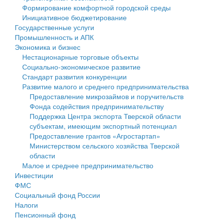
Формирование комфортной городской среды
Государственные услуги
Символика
муниципального округа Тверской области
Финансовое управление
Инициативное бюджетирование
Государственные услуги
Промышленность и АПК
Устав
Администрация Кашинского муниципального округа
Бюджет для граждан
Промышленность и АПК
Экономика и бизнес
Экономика и бизнес
Гостям округа
Тверской области
Имущество
Нестационарные торговые объекты
Социально-экономическое развитие
...
Туризм
Управление сельскими территориями
Выявление правообладателей ранее учтенных
Стандарт развития конкуренции
Развитие малого и среднего предпринимательства
Культура
Открытые данные
объектов недвижимости
Предоставление микрозаймов и поручительств
Фонда содействия предпринимательству
Образование
Работа с обращениями граждан
Имущественная поддержка субъектов малого и
Поддержка Центра экспорта Тверской области
субъектам, имеющим экспортный потенциал
Здравоохранение
Муниципальный контроль
среднего предпринимательства
Предоставление грантов «Агростартап»
Министерством сельского хозяйства Тверской
Социальная защита
Муниципальные услуги
Информационная поддержка субъектов малого и
области
Малое и среднее предпринимательство
Фотоальбом
Проекты административных регламентов
среднего предпринимательства
Инвестиции
ФМС
Антимонопольный комплаенс
Муниципальные программы
Социальный фонд России
Налоги
Противодействие коррупции
Контрольно-счетная палата
Пенсионный фонд