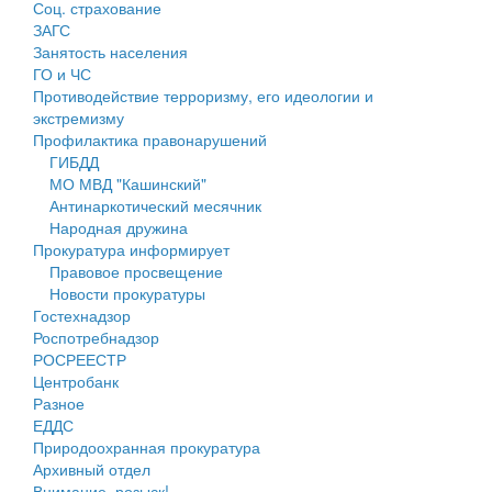
Соц. страхование
Персональные данные
ЗАГС
Занятость населения
Оценка регулирующего воздействия
ГО и ЧС
Противодействие терроризму, его идеологии и
Деятельность МУ
экстремизму
Профилактика правонарушений
Нормативы градостроительного проектирования
ГИБДД
МО МВД "Кашинский"
Правила землепользования и застройки
Антинаркотический месячник
Народная дружина
Генеральные планы
Прокуратура информирует
Правовое просвещение
Проекты планировки территории
Новости прокуратуры
Гостехнадзор
Собрание депутатов
Роспотребнадзор
РОСРЕЕСТР
Городское поселение
Центробанк
Разное
Сельские поселения
ЕДДС
Природоохранная прокуратура
Архивный отдел
Внимание, розыск!