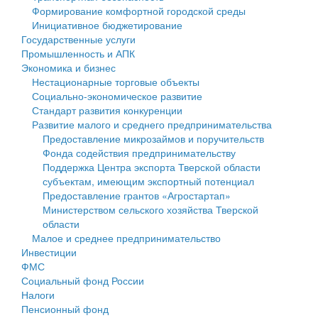
Формирование комфортной городской среды
Государственные услуги
Символика
муниципального округа Тверской области
Финансовое управление
Инициативное бюджетирование
Государственные услуги
Промышленность и АПК
Устав
Администрация Кашинского муниципального округа
Бюджет для граждан
Промышленность и АПК
Экономика и бизнес
Экономика и бизнес
Гостям округа
Тверской области
Имущество
Нестационарные торговые объекты
Социально-экономическое развитие
...
Туризм
Управление сельскими территориями
Выявление правообладателей ранее учтенных
Стандарт развития конкуренции
Развитие малого и среднего предпринимательства
Культура
Открытые данные
объектов недвижимости
Предоставление микрозаймов и поручительств
Фонда содействия предпринимательству
Образование
Работа с обращениями граждан
Имущественная поддержка субъектов малого и
Поддержка Центра экспорта Тверской области
субъектам, имеющим экспортный потенциал
Здравоохранение
Муниципальный контроль
среднего предпринимательства
Предоставление грантов «Агростартап»
Министерством сельского хозяйства Тверской
Социальная защита
Муниципальные услуги
Информационная поддержка субъектов малого и
области
Малое и среднее предпринимательство
Фотоальбом
Проекты административных регламентов
среднего предпринимательства
Инвестиции
ФМС
Антимонопольный комплаенс
Муниципальные программы
Социальный фонд России
Налоги
Противодействие коррупции
Контрольно-счетная палата
Пенсионный фонд