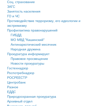
Соц. страхование
Персональные данные
ЗАГС
Занятость населения
Оценка регулирующего воздействия
ГО и ЧС
Противодействие терроризму, его идеологии и
Деятельность МУ
экстремизму
Профилактика правонарушений
Нормативы градостроительного проектирования
ГИБДД
МО МВД "Кашинский"
Правила землепользования и застройки
Антинаркотический месячник
Народная дружина
Генеральные планы
Прокуратура информирует
Правовое просвещение
Проекты планировки территории
Новости прокуратуры
Гостехнадзор
Собрание депутатов
Роспотребнадзор
РОСРЕЕСТР
Городское поселение
Центробанк
Разное
Сельские поселения
ЕДДС
Природоохранная прокуратура
Архивный отдел
Внимание, розыск!